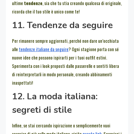
ultime
tendenze
, sia che tu stia creando qualcosa di originale,
ricorda che il tuo stile è unico come te!
11. Tendenze da seguire
Per rimanere sempre aggiornati, perché non dare un’occhiata
alle
tendenze italiane da seguire
? Ogni stagione porta con sé
nuove idee che possono ispirarti per i tuoi outfit estivi.
Sperimenta con i look proposti dalle passerelle e sentiti libera
di reinterpretarli in modo personale, creando abbinamenti
inaspettati!
12. La moda italiana:
segreti di stile
Infine, se stai cercando ispirazione o semplicemente vuoi
scoprire di più sulla moda italiana, visita
questo link
. Scoprirai i