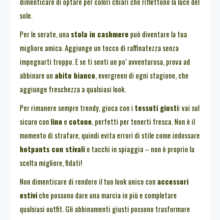
dimenticare di optare per colori chiari che riflettono la luce del
sole.
Per le serate, una
stola in cashmere
può diventare la tua
migliore amica. Aggiunge un tocco di raffinatezza senza
impegnarti troppo. E se ti senti un po’ avventurosa, prova ad
abbinare un
abito bianco
, evergreen di ogni stagione, che
aggiunge freschezza a qualsiasi look.
Per rimanere sempre trendy, gioca con i
tessuti giusti
: vai sul
sicuro con
lino
e
cotone
, perfetti per tenerti fresca. Non è il
momento di strafare, quindi evita errori di stile come indossare
hotpants con stivali
o tacchi in spiaggia – non è proprio la
scelta migliore, fidati!
Non dimenticare di rendere il tuo look unico con
accessori
estivi
che possono dare una marcia in più e completare
qualsiasi outfit. Gli abbinamenti giusti possono trasformare