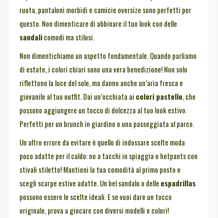
ruota, pantaloni morbidi e camicie oversize sono perfetti per
questo. Non dimenticare di abbinare il tuo look con delle
sandali
comodi ma stilosi.
Non dimentichiamo un aspetto fondamentale. Quando parliamo
di estate, i colori chiari sono una vera benedizione! Non solo
riflettono la luce del sole, ma danno anche un’aria fresca e
giovanile al tuo outfit. Dai un’occhiata ai
colori pastello
, che
possono aggiungere un tocco di dolcezza al tuo look estivo.
Perfetti per un brunch in giardino o una passeggiata al parco.
Un altro errore da evitare è quello di indossare scelte moda
poco adatte per il caldo: no a tacchi in spiaggia o hotpants con
stivali stiletto! Mantieni la tua comodità al primo posto e
scegli scarpe estive adatte. Un bel sandalo o delle
espadrillas
possono essere le scelte ideali. E se vuoi dare un tocco
originale, prova a giocare con diversi modelli e colori!