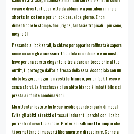
caldo e l’afa. Scegli camicie a maniche corte o t-shirt in colori
vivaci e divertenti, perfette da abbinare a pantaloni in lino o
shorts in cotone
per un look casual da giorno. E non
dimenticare le stampe: fiori, righe, fantasie tropicali… più sono,
meglio è!
Passando ai look serali, la chiave per apparire raffinata è sapere
come mixare gli
accessori
. Una stola in cashmere è un must-
have per una serata elegante; oltre a dare un tocco chic al tuo
outfit, ti protegge dall’aria fresca della sera. Accoppiala con un
abito leggero, magari un
vestito bianco
, per un look fresco e
senza sforzi. La freschezza di un abito bianco è imbattibile e si
presta a infinite combinazioni.
Ma attenta: l’estate ha le sue insidie quando si parla di moda!
Evita gli
abiti stretti
e i tessuti aderenti, perché con il caldo
potresti ritrovarti a sudare. Preferisci
silhouette ampie
che
ti permettano di muoverti liberamente e di respirare. Gonne a