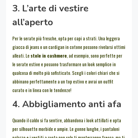
3. L’arte di vestire
all’aperto
Per le serate più fresche, opta per capi a strati. Una leggera
giacca di jeans o un cardigan in cotone possono rivelarsi ottimi
alleati. Le
stole in cashmere
, ad esempio, sono perfette per
le serate estive e possono trasformare un look semplice in
qualcosa di molto più sofisticato. Scegli i colori chiari che si
abbinano perfettamente a un top estivo e avrai un outfit
curato e in linea con le tendenze!
4. Abbigliamento anti afa
Quando il caldo si fa sentire, abbandona i look attillati e opta
per silhouette morbide e ampie. Le gonne lunghe, i pantaloni
palazzo e i vestiti a ruota non solo ti manterranno fresca, ma ti