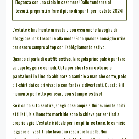
Eleganza con una stola in cashmere! Dalle tendenze ai
tessuti, preparati a fare il pieno di spunti per l’estate 2024!
L’estate è finalmente arrivata e con essa anche la voglia di
sfoggiare look freschi e alla moda! Ecco qualche consiglio utile
per essere sempre al top con l’abbigliamento estivo.
Quando si parla di
outfit estivo
, la regola principale è puntare
su capi leggeri e comodi. Opta per
shorts in cotone
o
pantaloni in lino
da abbinare a camicie a maniche corte,
polo
o t-shirt dai colori vivaci o con fantasie divertenti. Questo è il
momento perfetto per osare con
stampe estive
!
Se il caldo si fa sentire, scegli cose ampie e fluide: niente abiti
attillati, le silhouette
morbide
sono la chiave per sentirsi a
proprio agio. L’estate è ideale per i
capi in cotone
, le camicie
leggere e i vestiti che lasciano respirare la pelle. Non