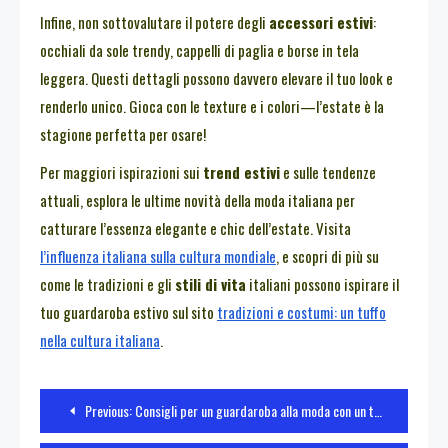
Infine, non sottovalutare il potere degli
accessori estivi
:
occhiali da sole trendy, cappelli di paglia e borse in tela
leggera. Questi dettagli possono davvero elevare il tuo look e
renderlo unico. Gioca con le texture e i colori—l’estate è la
stagione perfetta per osare!
Per maggiori ispirazioni sui
trend estivi
e sulle tendenze
attuali, esplora le ultime novità della moda italiana per
catturare l’essenza elegante e chic dell’estate. Visita
l’influenza italiana sulla cultura mondiale
, e scopri di più su
come le tradizioni e gli
stili di vita
italiani possono ispirare il
tuo guardaroba estivo sul sito
tradizioni e costumi: un tuffo
nella cultura italiana
.
Navigazione
Previous:
Consigli per un guardaroba alla moda con un tocco italiano
articoli