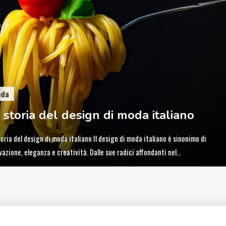
oda
 storia del design di moda italiano
toria del design di moda italiano Il design di moda italiano è sinonimo di
vazione, eleganza e creatività. Dalle sue radici affondanti nel
scimento fino alle attuali celebrazioni delle tendenze, questo viaggio ci
a a scoprire come le influenze internazionali abbiano plasmato quello che
 è considerato un verbo stilistico mondiale. Con un occhio…