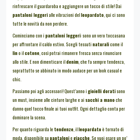
rinfrescare il guardaroba e aggiungere un tocco di stile! Dai
pantaloni leggeri
alle vibrazioni del
leopardato
, qui ci sono
tutte le novità da non perdere.
Cominciamo con i
pantaloni leggeri
: sono un vero toccasana
per affrontare il caldo estivo. Scegli tessuti
naturali
come il
lin
o il
cotone
, così potrai rimanere fresca senza rinunciare
allo stile. E non dimenticare il
denim
, che fa sempre tendenza,
soprattutto se abbinato in modo audace per un look casual e
chic.
Passiamo poi agli accessori! Quest’anno i
gioielli dorati
sono
un must, insieme alle cinture larghe e ai
sacchi a mano
che
danno quel tocco finale ai tuoi outfit. Ogni dettaglio conta per
dominare la scena.
Per quanto riguarda le
tendenze
, il
leopardato
è tornato di
moda, disponibile su
pantaloni
e
giacche
. Se vuoi osare un po’