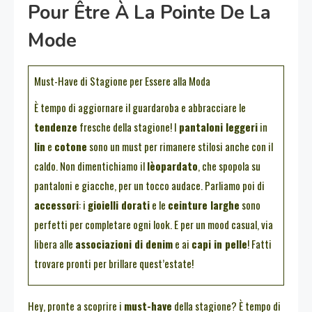
Pour Être À La Pointe De La
Mode
Must-Have di Stagione per Essere alla Moda
È tempo di aggiornare il guardaroba e abbracciare le
tendenze
fresche della stagione! I
pantaloni leggeri
in
lin
e
cotone
sono un must per rimanere stilosi anche con il
caldo. Non dimentichiamo il
lèopardato
, che spopola su
pantaloni e giacche, per un tocco audace. Parliamo poi di
accessori
: i
gioielli dorati
e le
ceinture larghe
sono
perfetti per completare ogni look. E per un mood casual, via
libera alle
associazioni di denim
e ai
capi in pelle
! Fatti
trovare pronti per brillare quest’estate!
Hey, pronte a scoprire i
must-have
della stagione? È tempo di