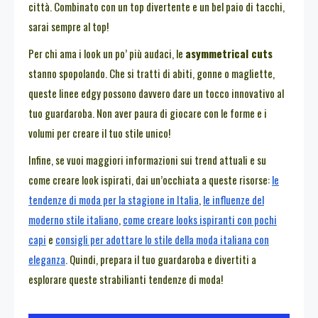
città. Combinato con un top divertente e un bel paio di tacchi,
sarai sempre al top!
Per chi ama i look un po’ più audaci, le
asymmetrical cuts
stanno spopolando. Che si tratti di abiti, gonne o magliette,
queste linee edgy possono davvero dare un tocco innovativo al
tuo guardaroba. Non aver paura di giocare con le forme e i
volumi per creare il tuo stile unico!
Infine, se vuoi maggiori informazioni sui trend attuali e su
come creare look ispirati, dai un’occhiata a queste risorse:
le
tendenze di moda per la stagione in Italia
,
le influenze del
moderno stile italiano
,
come creare looks ispiranti con pochi
capi
e
consigli per adottare lo stile della moda italiana con
eleganza
. Quindi, prepara il tuo guardaroba e divertiti a
esplorare queste strabilianti tendenze di moda!