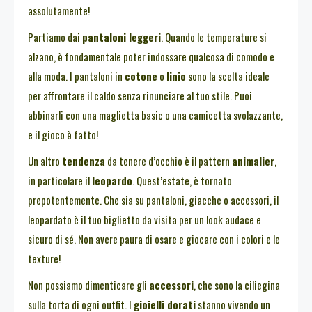
assolutamente!
Partiamo dai
pantaloni leggeri
. Quando le temperature si
alzano, è fondamentale poter indossare qualcosa di comodo e
alla moda. I pantaloni in
cotone
o
linio
sono la scelta ideale
per affrontare il caldo senza rinunciare al tuo stile. Puoi
abbinarli con una maglietta basic o una camicetta svolazzante,
e il gioco è fatto!
Un altro
tendenza
da tenere d’occhio è il pattern
animalier
,
in particolare il
leopardo
. Quest’estate, è tornato
prepotentemente. Che sia su pantaloni, giacche o accessori, il
leopardato è il tuo biglietto da visita per un look audace e
sicuro di sé. Non avere paura di osare e giocare con i colori e le
texture!
Non possiamo dimenticare gli
accessori
, che sono la ciliegina
sulla torta di ogni outfit. I
gioielli dorati
stanno vivendo un