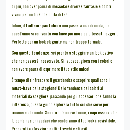
di più, non aver paura di mescolare diverse fantasie e colori
vivaci per un look che parla di te!
Infine, il
tailleur-pantalone
non passerà mai di moda, ma
quest’anno si reinventa con linee più morbide e tessuti leggeri.
Perfetto per un look elegante ma non troppo formale.
Con queste
tendenze
, sei pronta a sfoggiare un look estivo
che non passerà inosservato. Sii audace, gioca con i colori e
non avere paura di esprimere il tuo stile unico!
È tempo di rinfrescare il guardaroba e scoprire quali sono i
must-have
della stagione! Dalle tendenze dei colori ai
materiali da scegliere, passando per gli accessori che fanno la
differenza, questa guida esplorerà tutto ciò che serve per
rimanere alla moda. Scoprirai le nuove forme, i capi essenziali e
le combinazioni audaci che renderanno il tuo look irresistibile.
Preparati a sfoggiare outfit freschi e stilosi!