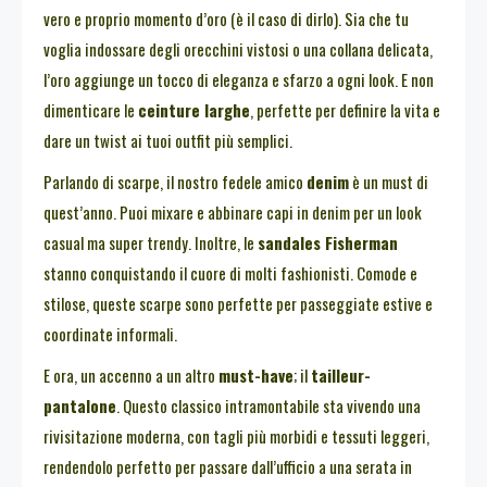
vero e proprio momento d’oro (è il caso di dirlo). Sia che tu
voglia indossare degli orecchini vistosi o una collana delicata,
l’oro aggiunge un tocco di eleganza e sfarzo a ogni look. E non
dimenticare le
ceinture larghe
, perfette per definire la vita e
dare un twist ai tuoi outfit più semplici.
Parlando di scarpe, il nostro fedele amico
denim
è un must di
quest’anno. Puoi mixare e abbinare capi in denim per un look
casual ma super trendy. Inoltre, le
sandales Fisherman
stanno conquistando il cuore di molti fashionisti. Comode e
stilose, queste scarpe sono perfette per passeggiate estive e
coordinate informali.
E ora, un accenno a un altro
must-have
; il
tailleur-
pantalone
. Questo classico intramontabile sta vivendo una
rivisitazione moderna, con tagli più morbidi e tessuti leggeri,
rendendolo perfetto per passare dall’ufficio a una serata in