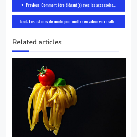
Navigazione
Previous:
Comment être élégant(e) avec les accessoires de mode
articoli
Next:
Les astuces de mode pour mettre en valeur votre silhouette
Related articles