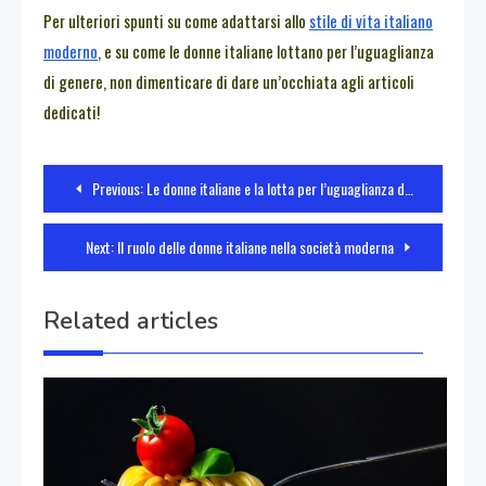
Per ulteriori spunti su come adattarsi allo
stile di vita italiano
moderno
, e su come le donne italiane lottano per l’uguaglianza
di genere, non dimenticare di dare un’occhiata agli articoli
dedicati!
Navigazione
Previous:
Le donne italiane e la lotta per l’uguaglianza di genere
articoli
Next:
Il ruolo delle donne italiane nella società moderna
Related articles