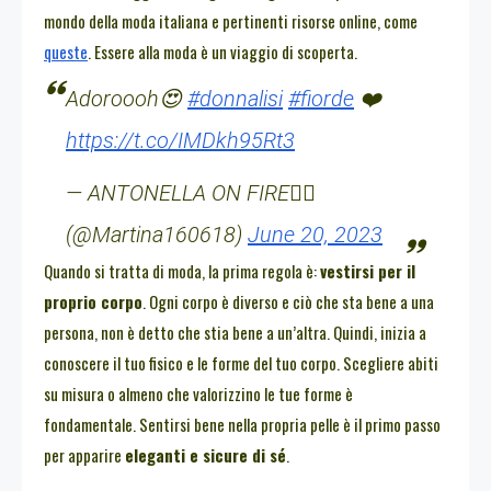
mondo della moda italiana e pertinenti risorse online, come
queste
. Essere alla moda è un viaggio di scoperta.
Adoroooh😍
#donnalisi
#fiorde
❤️
https://t.co/IMDkh95Rt3
— ANTONELLA ON FIRE❤️‍🔥
(@Martina160618)
June 20, 2023
Quando si tratta di moda, la prima regola è:
vestirsi per il
proprio corpo
. Ogni corpo è diverso e ciò che sta bene a una
persona, non è detto che stia bene a un’altra. Quindi, inizia a
conoscere il tuo fisico e le forme del tuo corpo. Scegliere abiti
su misura o almeno che valorizzino le tue forme è
fondamentale. Sentirsi bene nella propria pelle è il primo passo
per apparire
eleganti e sicure di sé
.