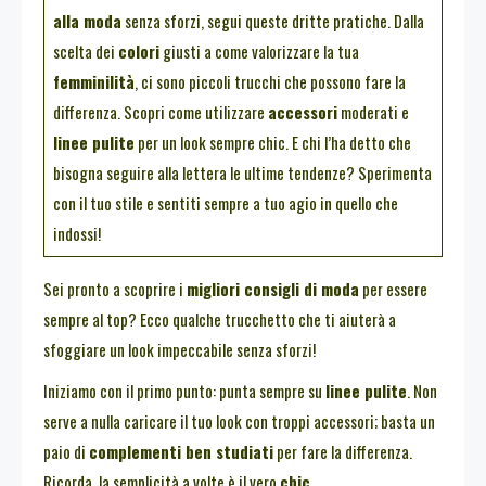
alla moda
senza sforzi, segui queste dritte pratiche. Dalla
scelta dei
colori
giusti a come valorizzare la tua
femminilità
, ci sono piccoli trucchi che possono fare la
differenza. Scopri come utilizzare
accessori
moderati e
linee pulite
per un look sempre chic. E chi l’ha detto che
bisogna seguire alla lettera le ultime tendenze? Sperimenta
con il tuo stile e sentiti sempre a tuo agio in quello che
indossi!
Sei pronto a scoprire i
migliori consigli di moda
per essere
sempre al top? Ecco qualche trucchetto che ti aiuterà a
sfoggiare un look impeccabile senza sforzi!
Iniziamo con il primo punto: punta sempre su
linee pulite
. Non
serve a nulla caricare il tuo look con troppi accessori; basta un
paio di
complementi ben studiati
per fare la differenza.
Ricorda, la semplicità a volte è il vero
chic
.