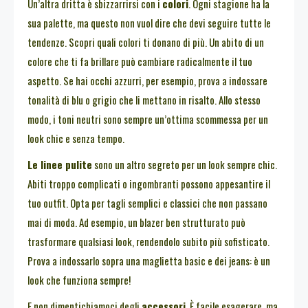
Un’altra dritta è sbizzarrirsi con i
colori
. Ogni stagione ha la
sua palette, ma questo non vuol dire che devi seguire tutte le
tendenze. Scopri quali colori ti donano di più. Un abito di un
colore che ti fa brillare può cambiare radicalmente il tuo
aspetto. Se hai occhi azzurri, per esempio, prova a indossare
tonalità di blu o grigio che li mettano in risalto. Allo stesso
modo, i toni neutri sono sempre un’ottima scommessa per un
look chic e senza tempo.
Le linee pulite
sono un altro segreto per un look sempre chic.
Abiti troppo complicati o ingombranti possono appesantire il
tuo outfit. Opta per tagli semplici e classici che non passano
mai di moda. Ad esempio, un blazer ben strutturato può
trasformare qualsiasi look, rendendolo subito più sofisticato.
Prova a indossarlo sopra una maglietta basic e dei jeans: è un
look che funziona sempre!
E non dimentichiamoci degli
accessori
. È facile esagerare, ma