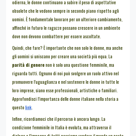
odierna, le donne continuano a subire il peso di aspettative
obsolete che le vedono sempre in secondo piano rispetto agli
uomini. È fondamentale lavorare per un ulteriore cambiamento,
affinché in futuro le ragazze possano crescere in un ambiente
dove non devono combattere per essere ascoltate.
Quindi, che fare? È importante che non solo le donne, ma anche
gli uomini si uniscano per creare una società più equa. La
parità di genere
non è solo una questione femminile, ma
riguarda tutti. Ognuno di noi può svolgere un ruolo attivo nel
promuovere l’uguaglianza e nel sostenere le donne in tutte le
loro imprese, siano esse professionali, artistiche o familiari.
Approfondisci l’importanza delle donne italiane nella storia a
questo
link
.
Infine, ricordiamoci che il percorso è ancora lungo. La
condizione femminile in Italia è evoluta, ma attraverso il
dialogo e l’impegno di tutti possiamo rendere il mondo un posto