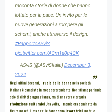
racconta storie di donne che hanno
lottato per la pace. Un invito per le
nuove generazioni a rompere gli
schemi, anche attraverso il design.
#RapportoASviS
pic.twitter.com/ACm1a0q4CK
— ASviS (@ASviSItalia)
December 3,
2024
Negli ultimi decenni, il
ruolo delle donne
nella società
italiana è cambiato in modo sorprendente. Non stiamo parlando
solo di diritti e uguaglianza, ma di una vera e propria
rivoluzione culturale
! Una volta, il mondo era dominato da
figure maschili, ma oggi le donne sono
lavoratrici
, madri e