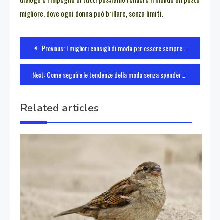
migliore, dove ogni donna può brillare, senza limiti.
Navigazione
Previous:
I migliori consigli di moda per essere sempre alla moda
articoli
Next:
Come seguire le tendenze della moda senza spendere una fortuna
Related articles