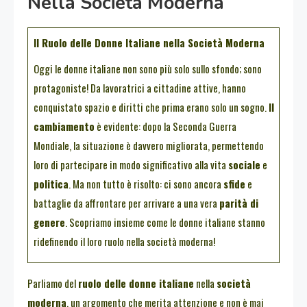
Nella Società Moderna
Il Ruolo delle Donne Italiane nella Società Moderna
Oggi le donne italiane non sono più solo sullo sfondo; sono
protagoniste! Da lavoratrici a cittadine attive, hanno
conquistato spazio e diritti che prima erano solo un sogno.
Il
cambiamento
è evidente: dopo la Seconda Guerra
Mondiale, la situazione è davvero migliorata, permettendo
loro di partecipare in modo significativo alla vita
sociale
e
politica
. Ma non tutto è risolto: ci sono ancora
sfide
e
battaglie da affrontare per arrivare a una vera
parità di
genere
. Scopriamo insieme come le donne italiane stanno
ridefinendo il loro ruolo nella società moderna!
Parliamo del
ruolo delle donne italiane
nella
società
moderna
, un argomento che merita attenzione e non è mai