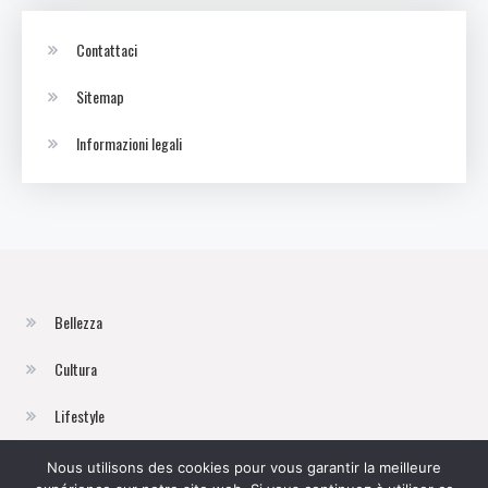
Contattaci
Sitemap
Informazioni legali
Bellezza
Cultura
Lifestyle
Moda
Nous utilisons des cookies pour vous garantir la meilleure