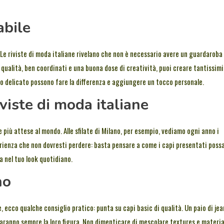
abile
 Le riviste di moda italiane rivelano che non è necessario avere un guardaroba
 qualità, ben coordinati e una buona dose di creatività, puoi creare tantissimi
llo delicato possono fare la differenza e aggiungere un tocco personale.
iviste di moda italiane
e più attese al mondo. Alle sfilate di Milano, per esempio, vediamo ogni anno i
sperienza che non dovresti perdere: basta pensare a come i capi presentati poss
ia nel tuo look quotidiano.
no
, ecco qualche consiglio pratico: punta su capi basic di qualità. Un paio di jea
aranno sempre la loro figura. Non dimenticare di mescolare textures e material