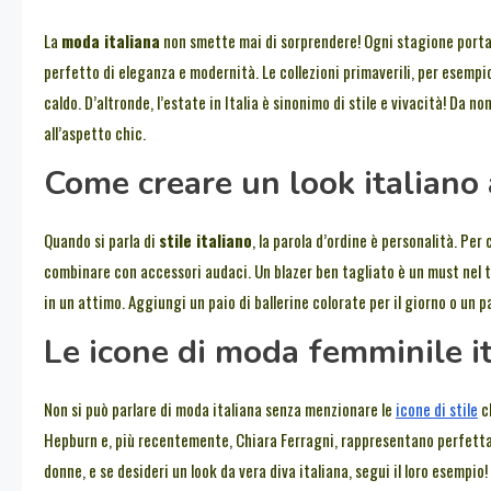
La
moda italiana
non smette mai di sorprendere! Ogni stagione porta 
perfetto di eleganza e modernità. Le collezioni primaverili, per esempio, 
caldo. D’altronde, l’estate in Italia è sinonimo di stile e vivacità! Da 
all’aspetto chic.
Come creare un look italiano
Quando si parla di
stile italiano
, la parola d’ordine è personalità. Per
combinare con accessori audaci. Un blazer ben tagliato è un must nel t
in un attimo. Aggiungi un paio di ballerine colorate per il giorno o un pai
Le icone di moda femminile i
Non si può parlare di moda italiana senza menzionare le
icone di stile
ch
Hepburn e, più recentemente, Chiara Ferragni, rappresentano perfettame
donne, e se desideri un look da vera diva italiana, segui il loro esempio