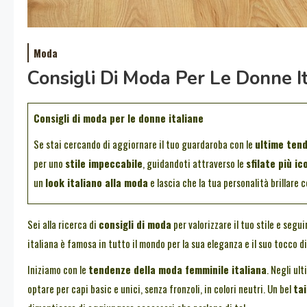
Moda
Consigli Di Moda Per Le Donne I
Consigli di moda per le donne italiane
Se stai cercando di aggiornare il tuo guardaroba con le
ultime ten
per uno
stile impeccabile
, guidandoti attraverso le
sfilate più ic
un
look italiano alla moda
e lascia che la tua personalità brillare c
Sei alla ricerca di
consigli di moda
per valorizzare il tuo stile e segui
italiana è famosa in tutto il mondo per la sua eleganza e il suo tocco dis
Iniziamo con le
tendenze della moda femminile italiana
. Negli ult
optare per capi basic e unici, senza fronzoli, in colori neutri. Un bel
tai