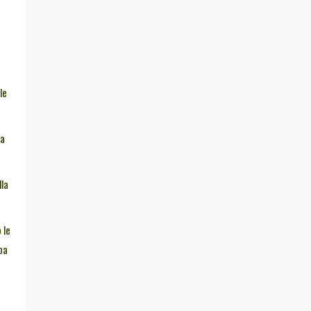
le
 a
lla
 le
ba