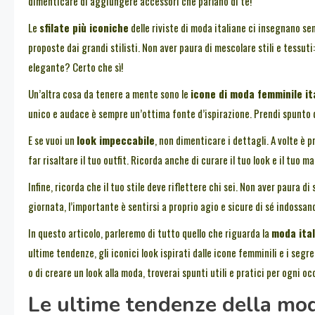
dimenticare di aggiungere accessori che parlano di te!
Le
sfilate più iconiche
delle riviste di moda italiane ci insegnano se
proposte dai grandi stilisti. Non aver paura di mescolare stili e tessuti:
elegante? Certo che sì!
Un’altra cosa da tenere a mente sono le
icone di moda femminile it
unico e audace è sempre un’ottima fonte d’ispirazione. Prendi spunto 
E se vuoi un
look impeccabile
, non dimenticare i dettagli. A volte è 
far risaltare il tuo outfit. Ricorda anche di curare il tuo look e il tuo m
Infine, ricorda che il tuo stile deve riflettere chi sei. Non aver paura 
giornata, l’importante è sentirsi a proprio agio e sicure di sé indossan
In questo articolo, parleremo di tutto quello che riguarda la
moda ita
ultime tendenze, gli iconici look ispirati dalle icone femminili e i seg
o di creare un look alla moda, troverai spunti utili e pratici per ogni oc
Le ultime tendenze della mod