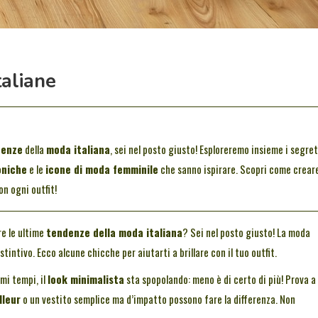
taliane
denze
della
moda italiana
, sei nel posto giusto! Esploreremo insieme i segret
oniche
e le
icone di moda femminile
che sanno ispirare. Scopri come crear
on ogni outfit!
re le ultime
tendenze della moda italiana
? Sei nel posto giusto! La moda
tintivo. Ecco alcune chicche per aiutarti a brillare con il tuo outfit.
imi tempi, il
look minimalista
sta spopolando: meno è di certo di più! Prova a
lleur
o un vestito semplice ma d’impatto possono fare la differenza. Non