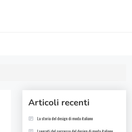
Articoli recenti
La storia del design di moda italiano
I segreti del successo del design di moda italiano