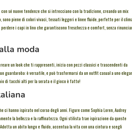
con sé nuove tendenze che si intrecciano con la tradizione, creando un mix
sono piene di colori vivaci, tessuti leggeri e linee fluide, perfette per il clim
non perdere i capi in lino che garantiscono freschezza e comfort, senza rinuncia
 alla moda
 creare un look che ti rappresenti, inizia con pezzi classici e trascendenti da
uo guardaroba: è versatile, e può trasformarsi da un outfit casual a uno elega
o di tacchi alti per la serata e il gioco è fatto!
taliana
e ci hanno ispirato nel corso degli anni. Figure come Sophia Loren, Audrey
nte la bellezza e la raffinatezza. Ogni stilista trae ispirazione da queste
! Adotta un abito lungo e fluido, accentua la vita con una cintura e scegli