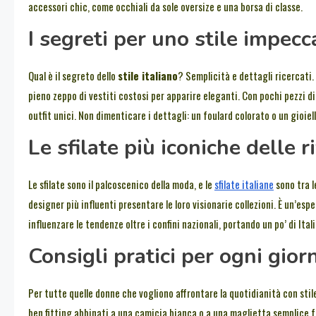
accessori chic, come occhiali da sole oversize e una borsa di classe.
I segreti per uno stile impecc
Qual è il segreto dello
stile italiano
? Semplicità e dettagli ricercati.
pieno zeppo di vestiti costosi per apparire eleganti. Con pochi pezzi di
outfit unici. Non dimenticare i dettagli: un foulard colorato o un gioie
Le sfilate più iconiche delle r
Le sfilate sono il palcoscenico della moda, e le
sfilate italiane
sono tra l
designer più influenti presentare le loro visionarie collezioni. È un’e
influenzare le tendenze oltre i confini nazionali, portando un po’ di Ital
Consigli pratici per ogni gior
Per tutte quelle donne che vogliono affrontare la quotidianità con stile
ben fitting abbinati a una camicia bianca o a una maglietta semplice f