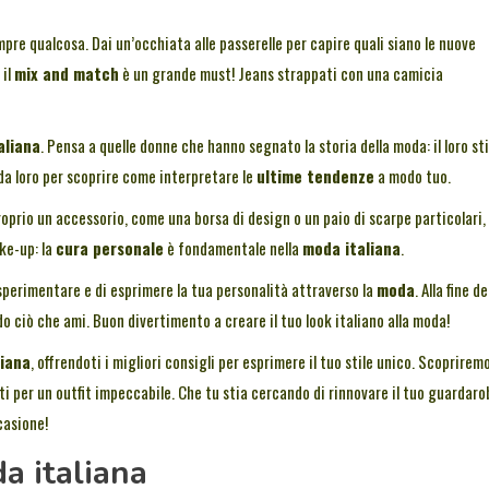
mpre qualcosa. Dai un’occhiata alle passerelle per capire quali siano le nuove
 il
mix and match
è un grande must! Jeans strappati con una camicia
aliana
. Pensa a quelle donne che hanno segnato la storia della moda: il loro sti
da loro per scoprire come interpretare le
ultime tendenze
a modo tuo.
proprio un accessorio, come una borsa di design o un paio di scarpe particolari,
ake-up: la
cura personale
è fondamentale nella
moda italiana
.
di sperimentare e di esprimere la tua personalità attraverso la
moda
. Alla fine de
do ciò che ami. Buon divertimento a creare il tuo look italiano alla moda!
liana
, offrendoti i migliori consigli per esprimere il tuo stile unico. Scopriremo
reti per un outfit impeccabile. Che tu stia cercando di rinnovare il tuo guardaro
casione!
a italiana