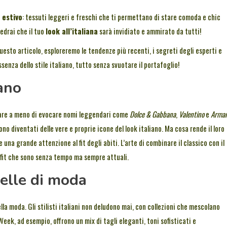
 estivo
: tessuti leggeri e freschi che ti permettano di stare comoda e chic
edrai che il tuo
look all’italiana
sarà invidiato e ammirato da tutti!
uesto articolo, esploreremo le tendenze più recenti, i segreti degli esperti e
ssenza dello stile italiano, tutto senza svuotare il portafoglio!
iano
fare a meno di evocare nomi leggendari come
Dolce & Gabbana
,
Valentino
e
Arman
o diventati delle vere e proprie icone del look italiano. Ma cosa rende il loro
 e una grande attenzione al fit degli abiti. L’arte di combinare il classico con il
tfit che sono senza tempo ma sempre attuali.
relle di moda
lla moda. Gli stilisti italiani non deludono mai, con collezioni che mescolano
eek, ad esempio, offrono un mix di tagli eleganti, toni sofisticati e