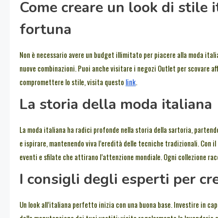
Come creare un look di stile 
fortuna
Non è necessario avere un budget illimitato per piacere alla moda italia
nuove combinazioni. Puoi anche visitare i negozi Outlet per scovare affa
compromettere lo stile, visita questo
link
.
La storia della moda italiana
La moda italiana ha radici profonde nella storia della sartoria, partend
e ispirare, mantenendo viva l’eredità delle tecniche tradizionali. Con il
eventi e sfilate che attirano l’attenzione mondiale. Ogni collezione r
I consigli degli esperti per cr
Un look all’italiana perfetto inizia con una buona base. Investire in ca
della manutenzione dei tuoi vestiti: visita regolarmente la lavanderia 