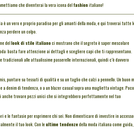
commettiamo che diventerai la vera icona del
fashion
italiano!
lia è un vero e proprio paradiso per gli amanti della moda, e qui troverai tutte l
enza perdere un colpo.
one del
look di stile italiano
ci mostrano che il segreto è saper mescolare
oda: basta fare attenzione ai dettagli e scegliere capi che ti rappresentano.
ie tradizionali alle attualissime passerelle internazionali, quindi c’è davvero
imis, puntare su tessuti di qualità e su un taglio che calzi a pennello. Un buon m
te a denim di tendenza, o a un blazer casual sopra una maglietta vintage. Poco
oi anche trovare pezzi unici che si integrebbero perfettamente nel tuo
ri e le fantasie per esprimere chi sei. Non dimenticare di investire in accessor
almente il tuo look. Con le
ultime tendenze
della moda italiana come guida, 