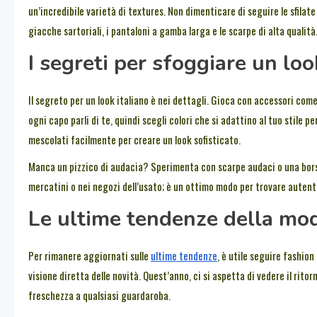
un’incredibile varietà di textures. Non dimenticare di seguire le sfilat
giacche sartoriali, i pantaloni a gamba larga e le scarpe di alta qualità
I segreti per sfoggiare un loo
Il segreto per un look italiano è nei dettagli. Gioca con accessori come
ogni capo parli di te, quindi scegli colori che si adattino al tuo stile p
mescolati facilmente per creare un look sofisticato.
Manca un pizzico di audacia? Sperimenta con scarpe audaci o una borsa
mercatini o nei negozi dell’usato; è un ottimo modo per trovare autenti
Le ultime tendenze della mod
Per rimanere aggiornati sulle
ultime tendenze
, è utile seguire fashion
visione diretta delle novità. Quest’anno, ci si aspetta di vedere il rito
freschezza a qualsiasi guardaroba.