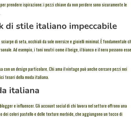
e per prendere ispirazione; i pezzi chiave da non perdere sono sicuramente le
.
k di stile italiano impeccabile
 sciarpe di seta, occhiali da sole oversize e gioielli minimal. È fondamentale c
ersonale. Ad esempio, i toni neutri come il beige, il bianco e il nero possono ess
 con un design particolare. Chi ama il vintage può anche cercare pezzi nei
ci tesori della moda italiana.
a italiana
 blogger e influencer. Gli account social di chi lavora nel settore offrono una
rno dei colori pastello e delle texture morbide, che aggiungono un tocco di