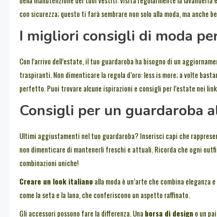
con sicurezza; questo ti farà sembrare non solo alla moda, ma anche be
I migliori consigli di moda pe
Con l’arrivo dell’estate, il tuo guardaroba ha bisogno di un aggiornamen
traspiranti. Non dimenticare la regola d’oro: less is more; a volte bast
perfetto. Puoi trovare alcune ispirazioni e consigli per l’estate nei link
Consigli per un guardaroba a
Ultimi aggiustamenti nel tuo guardaroba? Inserisci capi che rappresen
non dimenticare di mantenerli freschi e attuali. Ricorda che ogni outfit
combinazioni uniche!
Creare un look italiano
alla moda è un’arte che combina eleganza e p
come la seta e la lana, che conferiscono un aspetto raffinato.
Gli accessori possono fare la differenza. Una
borsa di design
o un pai