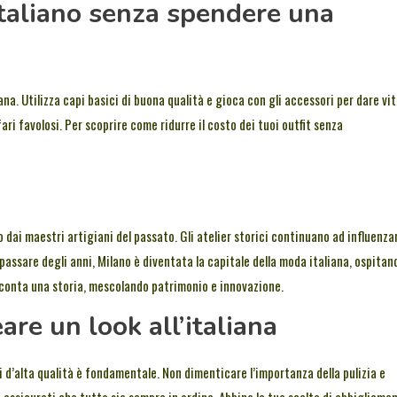
italiano senza spendere una
na. Utilizza capi basici di buona qualità e gioca con gli accessori per dare vit
ri favolosi. Per scoprire come ridurre il costo dei tuoi outfit senza
o dai maestri artigiani del passato. Gli atelier storici continuano ad influenza
 passare degli anni, Milano è diventata la capitale della moda italiana, ospitan
acconta una storia, mescolando patrimonio e innovazione.
eare un look all’italiana
pi d’alta qualità è fondamentale. Non dimenticare l’importanza della pulizia e
e assicurati che tutto sia sempre in ordine. Abbina le tue scelte di abbigliame