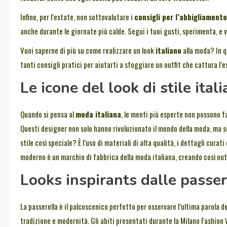
Infine, per l’estate, non sottovalutare i
consigli per l’abbigliamento
anche durante le giornate più calde. Segui i tuoi gusti, sperimenta, e v
Vuoi saperne di più su come realizzare un look
italiano
alla moda? In q
tanti consigli pratici per aiutarti a sfoggiare un outfit che cattura l’e
Le icone del look di stile ital
Quando si pensa al
moda italiana
, le menti più esperte non possono 
Questi designer non solo hanno rivoluzionato il mondo della moda, ma son
stile così speciale? È l’uso di materiali di alta qualità, i dettagli curati
moderno è un marchio di fabbrica della moda italiana, creando così ou
Looks inspirants dalle passe
La passerella è il palcoscenico perfetto per osservare l’ultima parola de
tradizione e modernità. Gli abiti presentati durante la Milano Fashion W