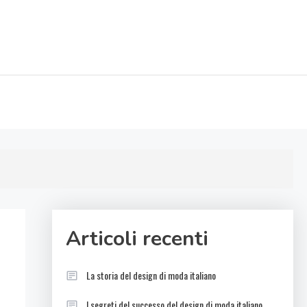
Articoli recenti
La storia del design di moda italiano
I segreti del successo del design di moda italiano