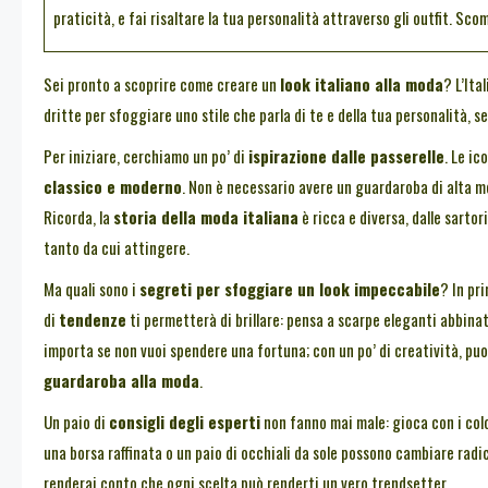
praticità, e fai risaltare la tua personalità attraverso gli outfit. S
Sei pronto a scoprire come creare un
look italiano alla moda
? L’Ita
dritte per sfoggiare uno stile che parla di te e della tua personalità, s
Per iniziare, cerchiamo un po’ di
ispirazione dalle passerelle
. Le ic
classico e moderno
. Non è necessario avere un guardaroba di alta m
Ricorda, la
storia della moda italiana
è ricca e diversa, dalle sartor
tanto da cui attingere.
Ma quali sono i
segreti per sfoggiare un look impeccabile
? In pr
di
tendenze
ti permetterà di brillare: pensa a scarpe eleganti abbina
importa se non vuoi spendere una fortuna; con un po’ di creatività, pu
guardaroba alla moda
.
Un paio di
consigli degli esperti
non fanno mai male: gioca con i colo
una borsa raffinata o un paio di occhiali da sole possono cambiare radic
renderai conto che ogni scelta può renderti un vero trendsetter.