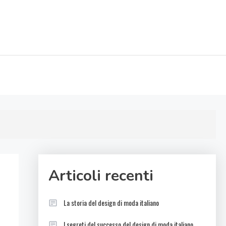
Articoli recenti
La storia del design di moda italiano
I segreti del successo del design di moda italiano