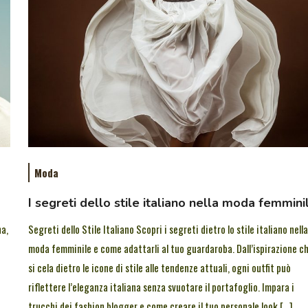
Moda
I segreti dello stile italiano nella moda femmini
na,
Segreti dello Stile Italiano Scopri i segreti dietro lo stile italiano nell
moda femminile e come adattarli al tuo guardaroba. Dall’ispirazione c
si cela dietro le icone di stile alle tendenze attuali, ogni outfit può
riflettere l’eleganza italiana senza svuotare il portafoglio. Impara i
trucchi dei fashion blogger e come creare il tuo personale look […]