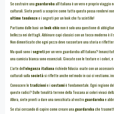
Se costruire una
guardaroba
all’italiana è un vero e proprio viaggio 
culturali. Siete pronti a scoprire come tutto questo possa rendervi non 
ultime tendenze
e i segreti per un look che fa scintille!
Partiamo dalle basi: un
look chic
non è solo una questione di abbigli
bellezza nei dettagli. Abbinare capi classici con un tocco moderno è il
Non dimenticate che ogni pezzo deve raccontare una storia e riflettere
Ma quali sono i
segreti
per un vero guardaroba all’italiana? Innanzitu
una camicia bianca sono essenziali. Giocate con le texture e i colori, e
L’arte dell’
eleganza italiana
richiede fiducia: osate con un accessorio
culturali sulla
società
si riflette anche nel modo in cui ci vestiamo; inc
Conoscere le
tradizioni
e i
costumi
è fondamentale. Ogni regione dell’
queste radici? Dalle tonalità terrene della Toscana ai colori vivaci della
Allora, siete pronti a dare una svecchiata al vostro
guardaroba
e abbra
Se stai cercando di capire come creare una
guardaroba
che trasmetta