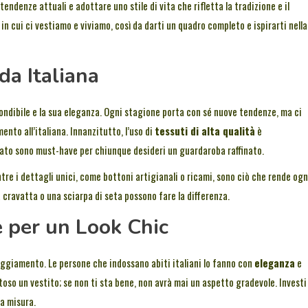
endenze attuali e adottare uno stile di vita che rifletta la tradizione e il
 in cui ci vestiamo e viviamo, così da darti un quadro completo e ispirarti nella
a Italiana
fondibile e la sua eleganza. Ogni stagione porta con sé nuove tendenze, ma ci
nto all’italiana. Innanzitutto, l’uso di
tessuti di alta qualità
è
giato sono must-have per chiunque desideri un guardaroba raffinato.
entre i dettagli unici, come bottoni artigianali o ricami, sono ciò che rende ogn
 cravatta o una sciarpa di seta possono fare la differenza.
ne per un Look Chic
eggiamento. Le persone che indossano abiti italiani lo fanno con
eleganza
e
toso un vestito; se non ti sta bene, non avrà mai un aspetto gradevole. Investi
ua misura.