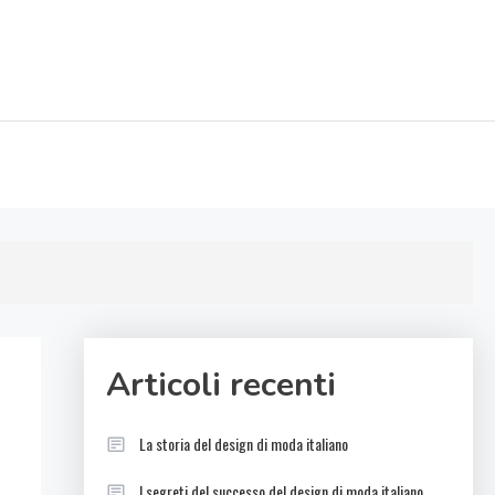
Articoli recenti
La storia del design di moda italiano
I segreti del successo del design di moda italiano