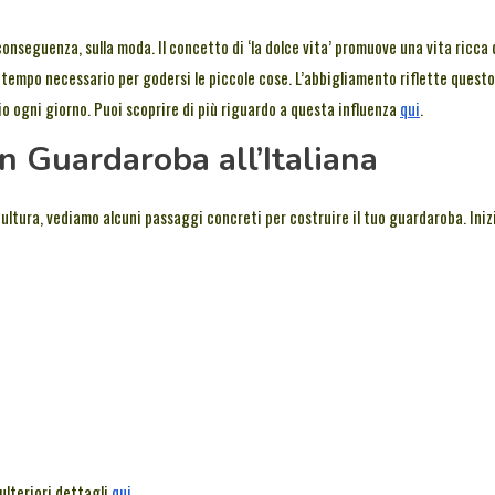
 conseguenza, sulla moda. Il concetto di ‘la dolce vita’ promuove una vita ricca 
il tempo necessario per godersi le piccole cose. L’abbigliamento riflette questo
o ogni giorno. Puoi scoprire di più riguardo a questa influenza
qui
.
n Guardaroba all’Italiana
ultura, vediamo alcuni passaggi concreti per costruire il tuo guardaroba. Iniz
ulteriori dettagli
qui
.