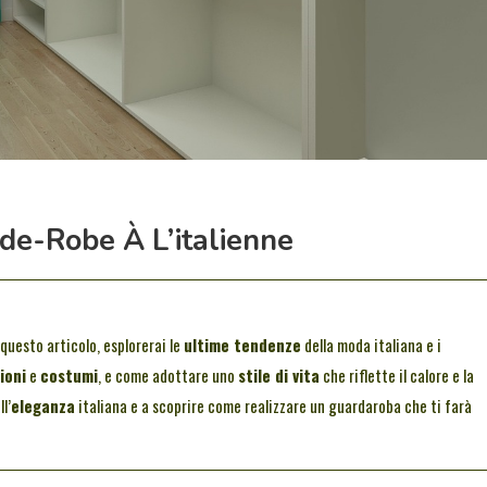
e-Robe À L’italienne
 questo articolo, esplorerai le
ultime tendenze
della moda italiana e i
ioni
e
costumi
, e come adottare uno
stile di vita
che riflette il calore e la
l’
eleganza
italiana e a scoprire come realizzare un guardaroba che ti farà