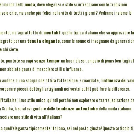
nel mondo della
moda
, dove eleganza e stile si intrecciano con le tradizioni
solo chic, ma anche più felici nella vita di tutti i giorni? Vediamo insieme le
amento, ma soprattutto di
mentalit
, quella tipica italiana che sa apprezzare la
 segreto per una
tenuta elegante
, come le nonne ci insegnano da generazion
 chi siete.
tto, puntate su capi
senza tempo
: un buon blazer, un paio di jeans ben tagliat
 non abbiate paura di mescolare stili e influenze.
 audace o una scarpa che attira l’attenzione. E ricordate, l’
influenza
dei valo
orporare piccoli dettagli artigianali nei vostri outfit può fare la differenza.
Italia ha il suo stile unico, quindi perché non esplorare e trarre ispirazione d
 Sicilia, lasciatevi guidare dalle
tendenze autentiche
della moda italiana.
cciare uno stile di vita all’italiana?
 quell’eleganza tipicamente italiana, sei nel posto giusto! Questo articolo ti