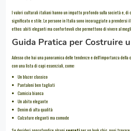
I valori culturali italiani hanno un impatto profondo sulla società e, di
significato e stile. Le persone in Italia sono incoraggiate a prendersi 
ethos: abiti eleganti ma confortevoli che permettono di vivere al megli
Guida Pratica per Costruire u
Adesso che hai una panoramica delle tendenze e dell’importanza della c
con una lista di capi essenziali, come:
Un blazer classico
Pantaloni ben tagliati
Camicia bianca
Un abito elegante
Denim di alta qualità
Calzature eleganti ma comode
Se desideri approfondire alcuni
segreti
per un look chic, puoi trovare 