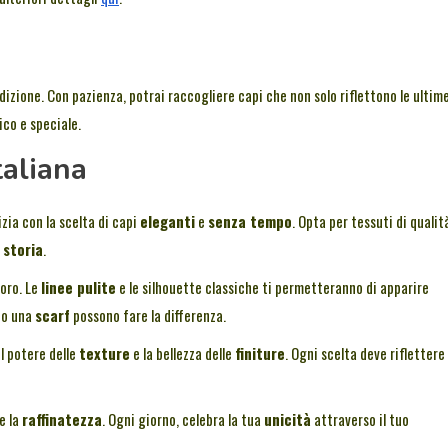
dizione. Con pazienza, potrai raccogliere capi che non solo riflettono le ultim
ico e speciale.
taliana
izia con la scelta di capi
eleganti
e
senza tempo
. Opta per tessuti di qualit
a
storia
.
loro. Le
linee pulite
e le silhouette classiche ti permetteranno di apparire
o una
scarf
possono fare la differenza.
l potere delle
texture
e la bellezza delle
finiture
. Ogni scelta deve riflettere
e la
raffinatezza
. Ogni giorno, celebra la tua
unicità
attraverso il tuo