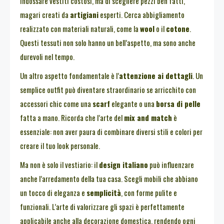
indossare vestiti costosi, ma di scegliere pezzi ben fatti,
magari creati da
artigiani
esperti. Cerca abbigliamento
realizzato con materiali naturali, come la
wool
o il
cotone
.
Questi tessuti non solo hanno un bell’aspetto, ma sono anche
durevoli nel tempo.
Un altro aspetto fondamentale è l’
attenzione ai dettagli
. Un
semplice outfit può diventare straordinario se arricchito con
accessori chic come una
scarf
elegante o una
borsa di pelle
fatta a mano. Ricorda che l’arte del
mix and match
è
essenziale: non aver paura di combinare diversi stili e colori per
creare il tuo look personale.
Ma non è solo il vestiario: il
design italiano
può influenzare
anche l’arredamento della tua casa. Scegli mobili che abbiano
un tocco di eleganza e
semplicità
, con forme pulite e
funzionali. L’arte di valorizzare gli spazi è perfettamente
applicabile anche alla decorazione domestica, rendendo ogni