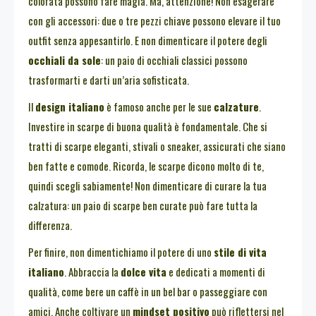
colorata possono fare magia. Ma, attenzione! Non esagerare
con gli accessori: due o tre pezzi chiave possono elevare il tuo
outfit senza appesantirlo. E non dimenticare il potere degli
occhiali da sole
: un paio di occhiali classici possono
trasformarti e darti un’aria sofisticata.
Il
design italiano
è famoso anche per le sue
calzature
.
Investire in scarpe di buona qualità è fondamentale. Che si
tratti di scarpe eleganti, stivali o sneaker, assicurati che siano
ben fatte e comode. Ricorda, le scarpe dicono molto di te,
quindi scegli sabiamente! Non dimenticare di curare la tua
calzatura: un paio di scarpe ben curate può fare tutta la
differenza.
Per finire, non dimentichiamo il potere di uno
stile di vita
italiano
. Abbraccia la
dolce vita
e dedicati a momenti di
qualità, come bere un caffè in un bel bar o passeggiare con
amici. Anche coltivare un
mindset positivo
può riflettersi nel