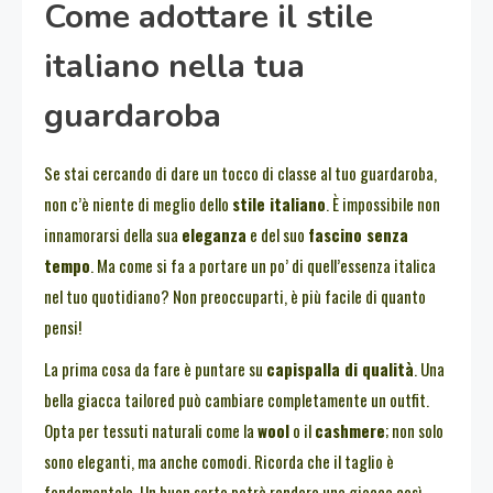
Come adottare il stile
italiano nella tua
guardaroba
Se stai cercando di dare un tocco di classe al tuo guardaroba,
non c’è niente di meglio dello
stile italiano
. È impossibile non
innamorarsi della sua
eleganza
e del suo
fascino senza
tempo
. Ma come si fa a portare un po’ di quell’essenza italica
nel tuo quotidiano? Non preoccuparti, è più facile di quanto
pensi!
La prima cosa da fare è puntare su
capispalla di qualità
. Una
bella giacca tailored può cambiare completamente un outfit.
Opta per tessuti naturali come la
wool
o il
cashmere
; non solo
sono eleganti, ma anche comodi. Ricorda che il taglio è
fondamentale. Un buon sarto potrà rendere una giacca così