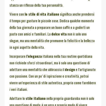
stanza un riflesso della tua personalità.
Vivere con
lo stile di vita italiano
significa anche prendersi
il tempo per gustare le piccole cose. Dedica qualche momento
della tua giornata a preparare un buon caffè o a goderti un
pasto con amici e familiari. La
dolce vita
non è solo uno
slogan, ma una mentalità che promuove la felicità e la bellezza
in ogni aspetto della vita.
Incorporare
l’eleganza
italiana nella tua routine quotidiana
non richiede sforzi straordinari, ma è solo una questione di
adottare una mentalità che abbraccia il
design
e l’artigianato
con passione. Con un po’ di ispirazione e creatività, potrai
vivere un’esperienza di stile autentica, proprio come farebbero
i veri italiani.
Adottare lo
stile italiano
nella propria guardaroba non è solo
una questione di moda: è un vero e proprio modo di vivere.