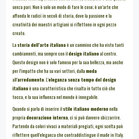
senza pari. Non è solo un modo di fare le cose; è un’arte che
affonda le radici in secoli di storia, dove la passione e la
creatività dei maestri artigiani si riflettono in ogni pezzo
creato.
La
storia dell’arte italiana
è un cammino che ha visto tanti
cambiamenti, ma sempre con il
design italiano
al centro.
Questo design non è solo famoso per la sua bellezza, ma anche
per l’impatto che ha su vari settori, dalla
moda
all’
arredamento
. L’
eleganza senza tempo del design
italiano
è una caratteristica che risalta in tutto ciò che
tocca, e la sua influenza nel mondo è innegabile.
Quando si parla di inserire il
stile italiano moderno
nella
propria
decorazione interna
, ci si può davvero sbizzarrire.
Partendo da colori vivaci a materiali pregiati, ogni scelta può
riflettere quell’eleganza che contraddistingue il made in Italy.