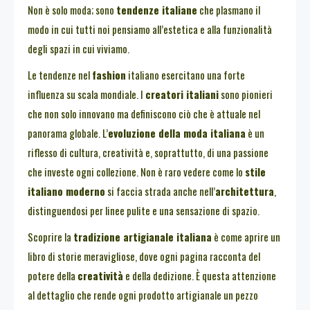
Non è solo moda; sono
tendenze italiane
che plasmano il
modo in cui tutti noi pensiamo all’estetica e alla funzionalità
degli spazi in cui viviamo.
Le tendenze nel
fashion
italiano esercitano una forte
influenza su scala mondiale. I
creatori italiani
sono pionieri
che non solo innovano ma definiscono ciò che è attuale nel
panorama globale. L’
evoluzione della moda italiana
è un
riflesso di cultura, creatività e, soprattutto, di una passione
che investe ogni collezione. Non è raro vedere come lo
stile
italiano moderno
si faccia strada anche nell’
architettura
,
distinguendosi per linee pulite e una sensazione di spazio.
Scoprire la
tradizione artigianale italiana
è come aprire un
libro di storie meravigliose, dove ogni pagina racconta del
potere della
creatività
e della dedizione. È questa attenzione
al dettaglio che rende ogni prodotto artigianale un pezzo