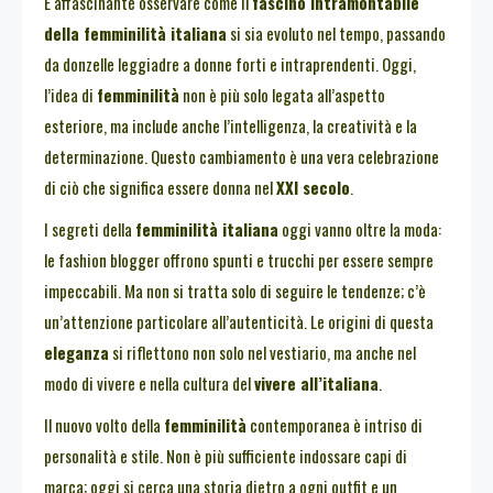
È affascinante osservare come il
fascino intramontabile
della femminilità italiana
si sia evoluto nel tempo, passando
da donzelle leggiadre a donne forti e intraprendenti. Oggi,
l’idea di
femminilità
non è più solo legata all’aspetto
esteriore, ma include anche l’intelligenza, la creatività e la
determinazione. Questo cambiamento è una vera celebrazione
di ciò che significa essere donna nel
XXI secolo
.
I segreti della
femminilità italiana
oggi vanno oltre la moda:
le fashion blogger offrono spunti e trucchi per essere sempre
impeccabili. Ma non si tratta solo di seguire le tendenze; c’è
un’attenzione particolare all’autenticità. Le origini di questa
eleganza
si riflettono non solo nel vestiario, ma anche nel
modo di vivere e nella cultura del
vivere all’italiana
.
Il nuovo volto della
femminilità
contemporanea è intriso di
personalità e stile. Non è più sufficiente indossare capi di
marca; oggi si cerca una storia dietro a ogni outfit e un