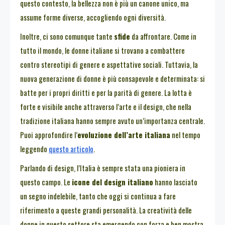
questo contesto, la bellezza non è più un canone unico, ma
assume forme diverse, accogliendo ogni diversità.
Inoltre, ci sono comunque tante
sfide
da affrontare. Come in
tutto il mondo, le donne italiane si trovano a combattere
contro stereotipi di genere e aspettative sociali. Tuttavia, la
nuova generazione di donne è più consapevole e determinata: si
batte per i propri diritti e per la parità di genere. La lotta è
forte e visibile anche attraverso l’arte e il design, che nella
tradizione italiana hanno sempre avuto un’importanza centrale.
Puoi approfondire l’
evoluzione dell’arte italiana
nel tempo
leggendo
questo articolo
.
Parlando di design, l’Italia è sempre stata una pioniera in
questo campo. Le
icone del design italiano
hanno lasciato
un segno indelebile, tanto che oggi si continua a fare
riferimento a queste grandi personalità. La creatività delle
donne in questo settore sta emergendo con forza e ben mostra