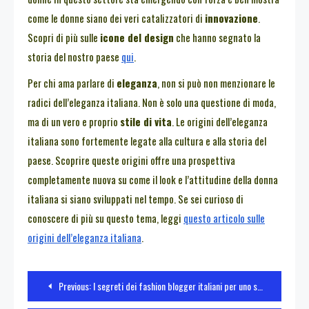
come le donne siano dei veri catalizzatori di
innovazione
.
Scopri di più sulle
icone del design
che hanno segnato la
storia del nostro paese
qui
.
Per chi ama parlare di
eleganza
, non si può non menzionare le
radici dell’eleganza italiana. Non è solo una questione di moda,
ma di un vero e proprio
stile di vita
. Le origini dell’eleganza
italiana sono fortemente legate alla cultura e alla storia del
paese. Scoprire queste origini offre una prospettiva
completamente nuova su come il look e l’attitudine della donna
italiana si siano sviluppati nel tempo. Se sei curioso di
conoscere di più su questo tema, leggi
questo articolo sulle
origini dell’eleganza italiana
.
Navigazione
Previous:
I segreti dei fashion blogger italiani per uno stile impeccabile