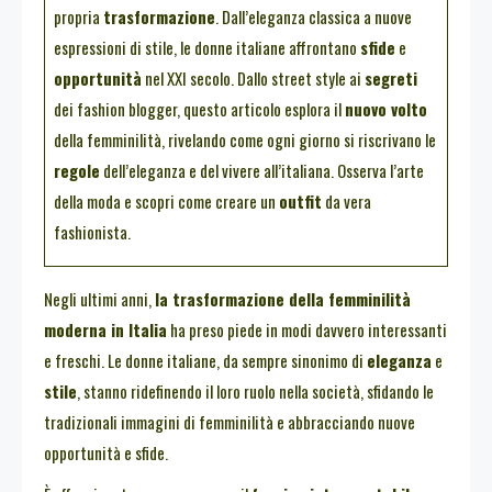
propria
trasformazione
. Dall’eleganza classica a nuove
espressioni di stile, le donne italiane affrontano
sfide
e
opportunità
nel XXI secolo. Dallo street style ai
segreti
dei fashion blogger, questo articolo esplora il
nuovo volto
della femminilità, rivelando come ogni giorno si riscrivano le
regole
dell’eleganza e del vivere all’italiana. Osserva l’arte
della moda e scopri come creare un
outfit
da vera
fashionista.
Negli ultimi anni,
la trasformazione della femminilità
moderna in Italia
ha preso piede in modi davvero interessanti
e freschi. Le donne italiane, da sempre sinonimo di
eleganza
e
stile
, stanno ridefinendo il loro ruolo nella società, sfidando le
tradizionali immagini di femminilità e abbracciando nuove
opportunità e sfide.