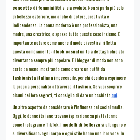
concetto di femminilità
si sia evoluto. Non si parla più solo
di bellezza esteriore, ma anche di potere, creatività e
indipendenza. La donna moderna è una professionista, una
madre, una creatrice, e spesso tutte queste cose insieme. È
importante notare come anche il modo di vestirsi rifletta
questa cambiamento: il
look casual
unito a dettagli chic sta
diventando sempre più popolare. E i blogger di moda non sono
certo da meno, mostrando come creare un outfit da
fashionista italiana
impeccabile, per chi desidera esprimere
la propria personalità attraverso il
fashion
. Se vuoi scoprire
alcuni dei loro segreti, ti consiglio di dare un’occhiata
qui
.
Un altro aspetto da considerare è l’influenza dei social media.
Oggi, le donne italiane trovano ispirazione su piattaforme
come Instagram e TikTok. I
modelli di bellezza
si allungano e
si diversificano: ogni corpo e ogni stile hanno una loro voce. In