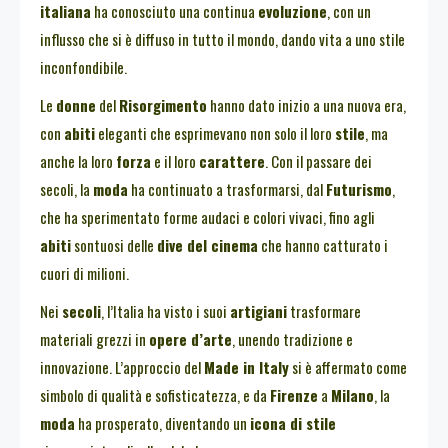
italiana
ha conosciuto una continua
evoluzione
, con un
influsso che si è diffuso in tutto il mondo, dando vita a uno stile
inconfondibile.
Le
donne
del
Risorgimento
hanno dato inizio a una nuova era,
con
abiti
eleganti che esprimevano non solo il loro
stile
, ma
anche la loro
forza
e il loro
carattere
. Con il passare dei
secoli, la
moda
ha continuato a trasformarsi, dal
Futurismo
,
che ha sperimentato forme audaci e colori vivaci, fino agli
abiti
sontuosi delle
dive del cinema
che hanno catturato i
cuori di milioni.
Nei
secoli
, l’Italia ha visto i suoi
artigiani
trasformare
materiali grezzi in
opere d’arte
, unendo tradizione e
innovazione. L’approccio del
Made in Italy
si è affermato come
simbolo di qualità e sofisticatezza, e da
Firenze
a
Milano
, la
moda
ha prosperato, diventando un
icona di stile