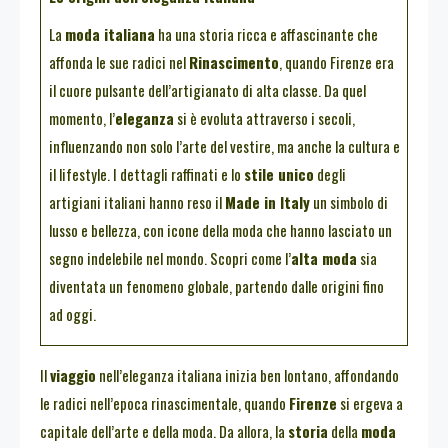
La
moda italiana
ha una storia ricca e affascinante che
affonda le sue radici nel
Rinascimento
, quando Firenze era
il cuore pulsante dell’artigianato di alta classe. Da quel
momento, l’
eleganza
si è evoluta attraverso i secoli,
influenzando non solo l’arte del vestire, ma anche la cultura e
il lifestyle. I dettagli raffinati e lo
stile unico
degli
artigiani italiani hanno reso il
Made in Italy
un simbolo di
lusso e bellezza, con icone della moda che hanno lasciato un
segno indelebile nel mondo. Scopri come l’
alta moda
sia
diventata un fenomeno globale, partendo dalle origini fino
ad oggi.
Il
viaggio
nell’eleganza italiana inizia ben lontano, affondando
le radici nell’epoca rinascimentale, quando
Firenze
si ergeva a
capitale dell’arte e della moda. Da allora, la
storia
della
moda