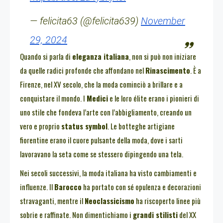
— felicita63 (@felicita639)
November
29, 2024
Quando si parla di
eleganza italiana
, non si può non iniziare
da quelle radici profonde che affondano nel
Rinascimento
. È a
Firenze, nel XV secolo, che la moda cominciò a brillare e a
conquistare il mondo. I
Medici
e le loro élite erano i pionieri di
uno stile che fondeva l’arte con l’abbigliamento, creando un
vero e proprio
status symbol
. Le botteghe artigiane
fiorentine erano il cuore pulsante della moda, dove i sarti
lavoravano la seta come se stessero dipingendo una tela.
Nei secoli successivi, la moda italiana ha visto cambiamenti e
influenze. Il
Barocco
ha portato con sé opulenza e decorazioni
stravaganti, mentre il
Neoclassicismo
ha riscoperto linee più
sobrie e raffinate. Non dimentichiamo i
grandi stilisti
del XX