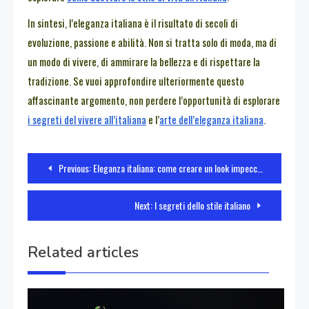
In sintesi, l’eleganza italiana è il risultato di secoli di
evoluzione, passione e abilità. Non si tratta solo di moda, ma di
un modo di vivere, di ammirare la bellezza e di rispettare la
tradizione. Se vuoi approfondire ulteriormente questo
affascinante argomento, non perdere l’opportunità di esplorare
i segreti del vivere all’italiana
e l’
arte dell’eleganza italiana
.
Navigazione
Previous:
Eleganza italiana: come creare un look impeccabile
articoli
Next:
I segreti dello stile italiano
Related articles