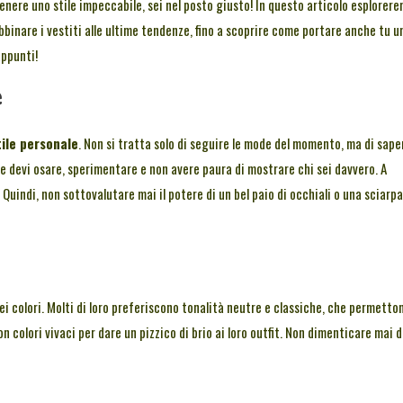
enere uno stile impeccabile, sei nel posto giusto! In questo articolo esplorer
 abbinare i vestiti alle ultime tendenze, fino a scoprire come portare anche tu u
appunti!
e
tile personale
. Non si tratta solo di seguire le mode del momento, ma di sape
he devi osare, sperimentare e non avere paura di mostrare chi sei davvero. A
indi, non sottovalutare mai il potere di un bel paio di occhiali o una sciarpa
ei colori. Molti di loro preferiscono tonalità neutre e classiche, che permetto
colori vivaci per dare un pizzico di brio ai loro outfit. Non dimenticare mai d