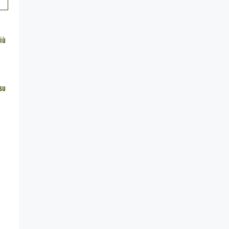
iù
su