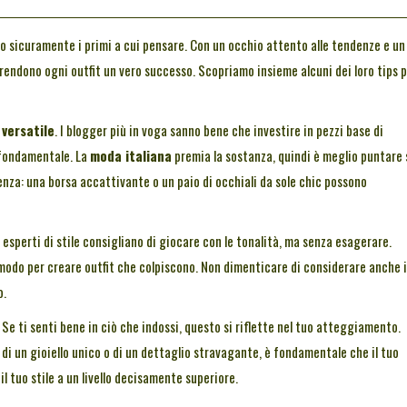
o sicuramente i primi a cui pensare. Con un occhio attento alle tendenze e un
rendono ogni outfit un vero successo. Scopriamo insieme alcuni dei loro tips p
versatile
. I blogger più in voga sanno bene che investire in pezzi base di
 fondamentale. La
moda italiana
premia la sostanza, quindi è meglio puntare 
enza: una borsa accattivante o un paio di occhiali da sole chic possono
li esperti di stile consigliano di giocare con le tonalità, ma senza esagerare.
 modo per creare outfit che colpiscono. Non dimenticare di considerare anche i
o.
 Se ti senti bene in ciò che indossi, questo si riflette nel tuo atteggiamento.
i di un gioiello unico o di un dettaglio stravagante, è fondamentale che il tuo
l tuo stile a un livello decisamente superiore.