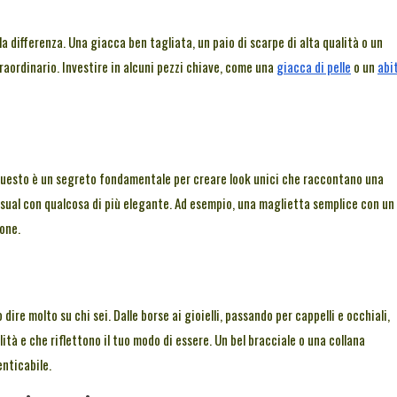
la differenza. Una giacca ben tagliata, un paio di scarpe di alta qualità o un
raordinario. Investire in alcuni pezzi chiave, come una
giacca di pelle
o un
abi
 Questo è un segreto fondamentale per creare look unici che raccontano una
asual con qualcosa di più elegante. Ad esempio, una maglietta semplice con un
ione.
ire molto su chi sei. Dalle borse ai gioielli, passando per cappelli e occhiali,
tà e che riflettono il tuo modo di essere. Un bel bracciale o una collana
nticabile.