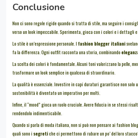
Conclusione
Non ci sono regole rigide quando si tratta di stile, ma seguire i consigl
verso un look impeccabile. Sperimenta, gioca con i colori e i dettagli e
Lo stile è un’espressione personale. I
fashion blogger italiani
svelano
fa la differenza. Ogni outfit racconta una storia, combinando
eleganz
La scelta dei colori è fondamentale. Alcuni toni valorizzano la pelle, 
trasformare un look semplice in qualcosa di straordinario.
La qualità è essenziale. Investire in capi duraturi garantisce non solo
sostenibilità è diventato un imperativo per molti.
Infine, il “mood” gioca un ruolo cruciale. Avere fiducia in se stessi risa
rendendolo indimenticabile.
Quando si parla di moda italiana, non si può non pensare ai fashion blo
quali sono i
segreti
che ci permettono di rubare un po’ del loro stacco