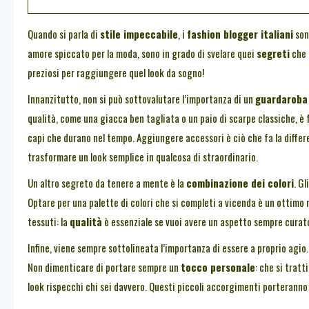
Quando si parla di
stile impeccabile
, i
fashion blogger italiani
son
amore spiccato per la moda, sono in grado di svelare quei
segreti
che 
preziosi per raggiungere quel look da sogno!
Innanzitutto, non si può sottovalutare l’importanza di un
guardaroba 
qualità, come una giacca ben tagliata o un paio di scarpe classiche, è
capi che durano nel tempo. Aggiungere accessori è ciò che fa la differ
trasformare un look semplice in qualcosa di straordinario.
Un altro segreto da tenere a mente è la
combinazione dei colori
. G
Optare per una palette di colori che si completi a vicenda è un ottimo
tessuti: la
qualità
è essenziale se vuoi avere un aspetto sempre curat
Infine, viene sempre sottolineata l’importanza di essere a proprio agio.
Non dimenticare di portare sempre un
tocco personale
: che si tratt
look rispecchi chi sei davvero. Questi piccoli accorgimenti porteranno i