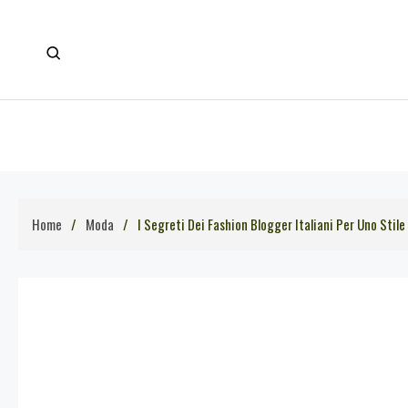
Skip
to
content
Home
Moda
I Segreti Dei Fashion Blogger Italiani Per Uno Stil