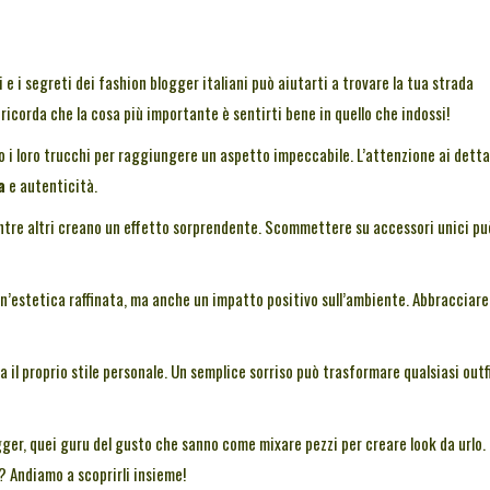
i e i segreti dei fashion blogger italiani può aiutarti a trovare la tua strada
 ricorda che la cosa più importante è sentirti bene in quello che indossi!
 i loro trucchi per raggiungere un aspetto impeccabile. L’attenzione ai detta
a
e autenticità.
mentre altri creano un effetto sorprendente. Scommettere su accessori unici pu
 un’estetica raffinata, ma anche un impatto positivo sull’ambiente. Abbracciare
lta il proprio stile personale. Un semplice sorriso può trasformare qualsiasi outf
gger, quei guru del gusto che sanno come mixare pezzi per creare look da urlo.
? Andiamo a scoprirli insieme!