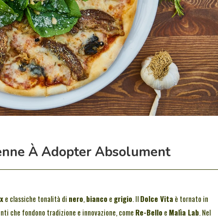
ienne À Adopter Absolument
x
e classiche tonalità di
nero
,
bianco
e
grigio
. Il
Dolce Vita
è tornato in
genti che fondono tradizione e innovazione, come
Re-Bello
e
Malìa Lab
. Nel