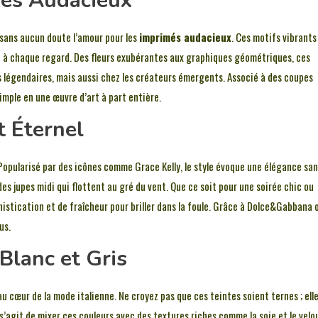
imés Audacieux
sans aucun doute l’amour pour les
imprimés audacieux
. Ces motifs vibrants
re à chaque regard. Des fleurs exubérantes aux graphiques géométriques, ces
 légendaires, mais aussi chez les créateurs émergents. Associé à des coupes
mple en une œuvre d’art à part entière.
t Éternel
! Popularisé par des icônes comme Grace Kelly, le style évoque une élégance sa
des jupes midi qui flottent au gré du vent. Que ce soit pour une soirée chic ou
histication et de fraîcheur pour briller dans la foule. Grâce à Dolce&Gabbana 
us.
 Blanc et Gris
 au cœur de la mode italienne. Ne croyez pas que ces teintes soient ternes ; ell
 s’agit de mixer ces couleurs avec des textures riches comme la soie et le velo