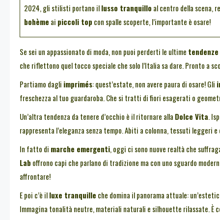
2024, gli stilisti portano il
lusso tranquillo
al centro della scena, 
bohème
ai
piccoli top
con spalle scoperte, l’importante è osare!
Se sei un appassionato di moda, non puoi perderti le ultime
tendenze
che riflettono quel tocco speciale che solo l’Italia sa dare. Pronto a s
Partiamo dagli
imprimés
: quest’estate, non avere paura di osare! Gli
freschezza al tuo guardaroba. Che si tratti di fiori esagerati o geometri
Un’altra tendenza da tenere d’occhio è il ritornare alla
Dolce Vita
. Is
rappresenta l’eleganza senza tempo. Abiti a colonna, tessuti leggeri e 
In fatto di
marche emergenti
, oggi ci sono nuove realtà che suffr
Lab
offrono capi che parlano di tradizione ma con uno sguardo modern
affrontare!
E poi c’è il
luxe tranquille
che domina il panorama attuale: un’estetica
Immagina tonalità neutre, materiali naturali e silhouette rilassate. È c