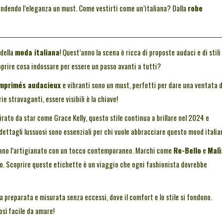
rendendo l’eleganza un must. Come vestirti come un’italiana? Dalla
robe
della
moda italiana
! Quest’anno la scena è ricca di proposte audaci e di stili
coprire cosa indossare per essere un passo avanti a tutti?
imprimés audacieux
e vibranti sono un must, perfetti per dare una ventata d
e stravaganti, essere visibili è la chiave!
pirato da star come Grace Kelly, questo stile continua a brillare nel 2024 e
dettagli lussuosi sono essenziali per chi vuole abbracciare questo mood italia
agano l’artigianato con un tocco contemporaneo. Marchi come
Re-Bello
e
Malì
o. Scoprire queste etichette è un viaggio che ogni fashionista dovrebbe
 preparata e misurata senza eccessi, dove il comfort e lo stile si fondono.
osì facile da amare!