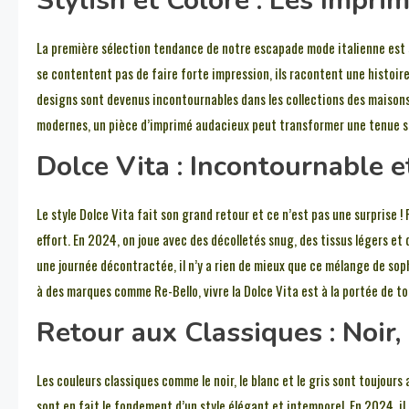
Stylish et Coloré : Les Impr
La première sélection tendance de notre escapade mode italienne est 
se contentent pas de faire forte impression, ils racontent une histoi
designs sont devenus incontournables dans les collections des maisons
modernes, un pièce d’imprimé audacieux peut transformer une tenue si
Dolce Vita : Incontournable e
Le style Dolce Vita fait son grand retour et ce n’est pas une surprise 
effort. En 2024, on joue avec des décolletés snug, des tissus légers et 
une journée décontractée, il n’y a rien de mieux que ce mélange de sop
à des marques comme Re-Bello, vivre la Dolce Vita est à la portée de to
Retour aux Classiques : Noir,
Les couleurs classiques comme le noir, le blanc et le gris sont toujours
sont en fait le fondement d’un style élégant et intemporel. En 2024, il