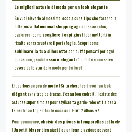
Le migliori astuzie di moda per un look elegante
Se vuoi elevarlo al massimo, ecco alcune
tips
che faranno la
differenza. Dal
minimal shopping
agli accessori chic,
esplorerai come
scegliere i capi giusti
per metterti in
risalto senza svuotare il portafoglio. Scopri come
sublimare la tua silhouette
con outfit pensati per ogni
occasione, perché
essere eleganti
è un’arte e non serve
essere delle star della moda per brillare!
Eh, parlons un peu de
mode
! Si tu cherches à avoir un look
élégant
sans trop de tracas, t’es au bon endroit. Il existe des
astuces super simples pour styliser ta garde-robe et t’aider à
te sentir au top en toute occasion. Prêt ? Allons-y !
Pour commence,
choisir des pièces intemporelles
est la clé
! Un petit
blazer
bien ajusté ou un
jean
classique peuvent