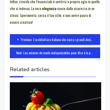
Infine, ricorda che l’essenziale è sentirsi a proprio agio in quello
che si indossa. La vera
eleganza
nasce dalla sicurezza in se
stessi. Sperimenta, cerca il tuo stile, e non avere paura di
essere creativa!
Navigazione
Previous:
L’architettura italiana che ispira i grandi designer
articoli
Next:
Les astuces de mode indispensables pour être à la pointe de la tendance
Related articles