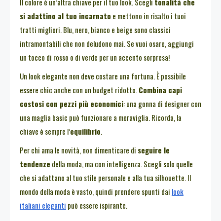
Il colore è un’altra chiave per il tuo look. Scegli
tonalità che
si adattino al tuo incarnato
e mettono in risalto i tuoi
tratti migliori. Blu, nero, bianco e beige sono classici
intramontabili che non deludono mai. Se vuoi osare, aggiungi
un tocco di rosso o di verde per un accento sorpresa!
Un look elegante non deve costare una fortuna. È possibile
essere chic anche con un budget ridotto.
Combina capi
costosi con pezzi più economici
: una gonna di designer con
una maglia basic può funzionare a meraviglia. Ricorda, la
chiave è sempre l’
equilibrio
.
Per chi ama le novità, non dimenticare di
seguire le
tendenze
della moda, ma con intelligenza. Scegli solo quelle
che si adattano al tuo stile personale e alla tua silhouette. Il
mondo della moda è vasto, quindi prendere spunti dai
look
italiani eleganti
può essere ispirante.