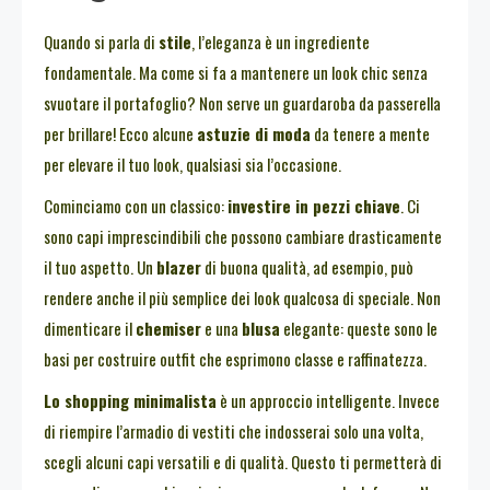
Quando si parla di
stile
, l’eleganza è un ingrediente
fondamentale. Ma come si fa a mantenere un look chic senza
svuotare il portafoglio? Non serve un guardaroba da passerella
per brillare! Ecco alcune
astuzie di moda
da tenere a mente
per elevare il tuo look, qualsiasi sia l’occasione.
Cominciamo con un classico:
investire in pezzi chiave
. Ci
sono capi imprescindibili che possono cambiare drasticamente
il tuo aspetto. Un
blazer
di buona qualità, ad esempio, può
rendere anche il più semplice dei look qualcosa di speciale. Non
dimenticare il
chemiser
e una
blusa
elegante: queste sono le
basi per costruire outfit che esprimono classe e raffinatezza.
Lo shopping minimalista
è un approccio intelligente. Invece
di riempire l’armadio di vestiti che indosserai solo una volta,
scegli alcuni capi versatili e di qualità. Questo ti permetterà di