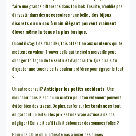
faire une grande différence dans ton look. Ensuite, n’oublie pas
d’investir dans des
accessoires
: une belle
, des
bijoux
discrets
ou un
sac à main
élégant peuvent vraiment
élever
même la tenue la plus basique.
Quand il s’agit de s’habiller, fais attention aux
couleurs
qui te
mettent en valeur. Trouver celle qui te sied à merveille peut
changer ta façon de te sentir et d’apparaitre. Que dirais-tu
d’ajouter une touche de ta couleur préférée pour égayer le tout
?
Un autre conseil?
Anticiper les petits accidents
! Une
mouchoir dans le sac ou un
cintre
pour ton vêtement peuvent
éviter bien des tracas. De plus, surfer sur les
tendances
tout
en gardant un œil sur les prix est une vraie astuce à ne pas
négliger ! Qui a dit qu’il fallait débourser des sommes folles ?
Pour une allure chic, n’hésite pas à mixer des pièces