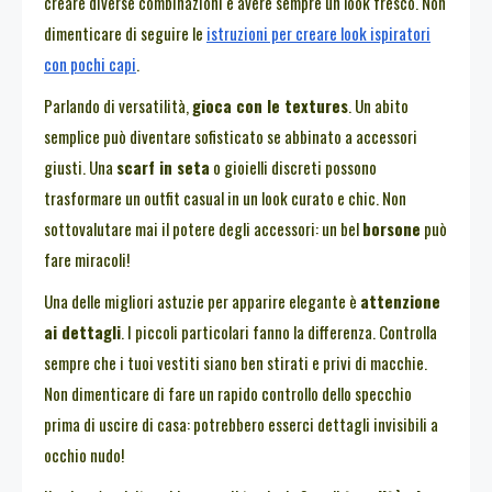
creare diverse combinazioni e avere sempre un look fresco. Non
dimenticare di seguire le
istruzioni per creare look ispiratori
con pochi capi
.
Parlando di versatilità,
gioca con le textures
. Un abito
semplice può diventare sofisticato se abbinato a accessori
giusti. Una
scarf in seta
o gioielli discreti possono
trasformare un outfit casual in un look curato e chic. Non
sottovalutare mai il potere degli accessori: un bel
borsone
può
fare miracoli!
Una delle migliori astuzie per apparire elegante è
attenzione
ai dettagli
. I piccoli particolari fanno la differenza. Controlla
sempre che i tuoi vestiti siano ben stirati e privi di macchie.
Non dimenticare di fare un rapido controllo dello specchio
prima di uscire di casa: potrebbero esserci dettagli invisibili a
occhio nudo!