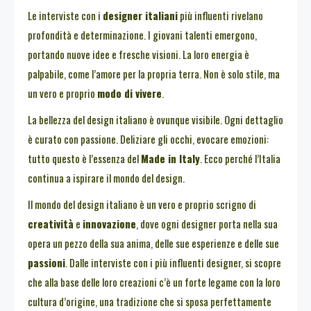
Le interviste con i
designer italiani
più influenti rivelano
profondità e determinazione. I giovani talenti emergono,
portando nuove idee e fresche visioni. La loro energia è
palpabile, come l’amore per la propria terra. Non è solo stile, ma
un vero e proprio
modo di vivere
.
La bellezza del design italiano è ovunque visibile. Ogni dettaglio
è curato con passione. Deliziare gli occhi, evocare emozioni:
tutto questo è l’essenza del
Made in Italy
. Ecco perché l’Italia
continua a ispirare il mondo del design.
Il mondo del design italiano è un vero e proprio scrigno di
creatività
e
innovazione
, dove ogni designer porta nella sua
opera un pezzo della sua anima, delle sue esperienze e delle sue
passioni
. Dalle interviste con i più influenti designer, si scopre
che alla base delle loro creazioni c’è un forte legame con la loro
cultura d’origine, una tradizione che si sposa perfettamente