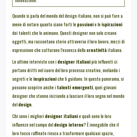
innovazione.
Quando si parla del mondo del design italiano, non si può fare a
meno di notare quanto siano forti le
passioni
e le
ispirazioni
dei talenti che lo animano. Questi designer non solo creano
oggetti, ma raccontano storie attraverso il loro lavoro, mezzi di
espressione che catturano l’essenza della
creatività
italiana.
Le ultime interviste con i
designer italiani
più influenti ci
portano dritti nel cuore del loro processo creativo, svelando i
segreti e le
inspirazioni
che li guidano. In questo panorama, si
possono scoprire anche i
talenti emergenti
, quei giovani
designer che stanno iniziando a lasciare il loro segno nel mondo
del
design
.
Chi sono i migliori
designer italiani
e quali sono le loro
influenze nel campo del
design interno
? È innegabile che il
loro tocco raffinato riesca a trasformare qualsiasi spazio,