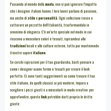
Passando al mondo della
moda
, non si può ignorare l’impatto
che i designer italiani hanno. I loro lavori parlano di passione,
ma anche di
stile
e
personalità
. Ogni collezione riesce a
catturare un pezzetto dell’italianità, trasformandola in
sinonimo di eleganza. C’è un’arte speciale nel modo in cui
riescono a mescolare colori e tessuti, ispirandosi alle
tradizioni
locali e alle culture esterne, tutto pur mantenendo
il nostro sapore
italiano
.
Se cerchi ispirazioni per il tuo guardaroba, basti pensare a
come i designer usano forme e tessuti per creare il look
perfetto. Ci sono tanti suggerimenti su come trovare il tuo
stile italiano, da quelli classici ai più moderni. Impara a
scegliere i pezzi giusti e a mescolarli in modo creativo: per
approfondire, questo
link
potrebbe darti proprio le dritte
giuste.