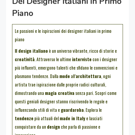
Dei Designer Italiani In Primo
Piano
Le passioni e le ispirazioni dei designer italiani in primo
piano
Il design italiano
è un universo vibrante, ricco di storie e
creatività
. Attraverso le ultime
interviste
con i designer
più influenti, emergono talenti che sfidano le convenzioni e
plasmano tendenze. Dalla
mode
all’
architettura
, ogni
artista trae ispirazione dalle proprie radici culturali,
dimostrando una
magia creativa
senza pari. Scopri come
questi geniali designer stanno riscrivendo le regole e
influenzando stili di vita e
guardaroba
. Esplora le
tendenze
più attuali del
made in Italy
e lasciati
conquistare da un
design
che parla di passione e