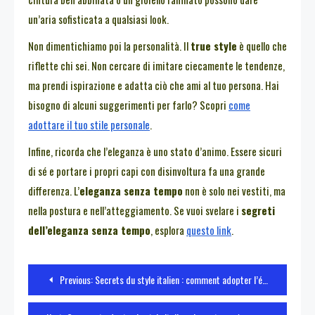
un’aria sofisticata a qualsiasi look.
Non dimentichiamo poi la personalità. Il
true style
è quello che
riflette chi sei. Non cercare di imitare ciecamente le tendenze,
ma prendi ispirazione e adatta ciò che ami al tuo persona. Hai
bisogno di alcuni suggerimenti per farlo? Scopri
come
adottare il tuo stile personale
.
Infine, ricorda che l’eleganza è uno stato d’animo. Essere sicuri
di sé e portare i propri capi con disinvoltura fa una grande
differenza. L’
eleganza senza tempo
non è solo nei vestiti, ma
nella postura e nell’atteggiamento. Se vuoi svelare i
segreti
dell’eleganza senza tempo
, esplora
questo link
.
Navigazione
Previous:
Secrets du style italien : comment adopter l’élégance à l’italienne
articoli