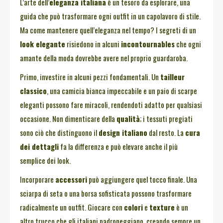
L’arte dell’
eleganza italiana
è un tesoro da esplorare, una
guida che può trasformare ogni outfit in un capolavoro di stile.
Ma come mantenere quell’eleganza nel tempo? I segreti di un
look elegante
risiedono in alcuni
incontournables
che ogni
amante della moda dovrebbe avere nel proprio guardaroba.
Primo, investire in alcuni pezzi fondamentali. Un
tailleur
classico
, una camicia bianca impeccabile e un paio di scarpe
eleganti possono fare miracoli, rendendoti adatto per qualsiasi
occasione. Non dimenticare della
qualità
; i tessuti pregiati
sono ciò che distinguono il
design italiano
dal resto. La
cura
dei dettagli
fa la differenza e può elevare anche il più
semplice dei look.
Incorporare
accessori
può aggiungere quel tocco finale. Una
sciarpa di seta o una borsa sofisticata possono trasformare
radicalmente un outfit. Giocare con
colori
e
texture
è un
altro trucco che gli italiani padroneggiano, creando sempre un