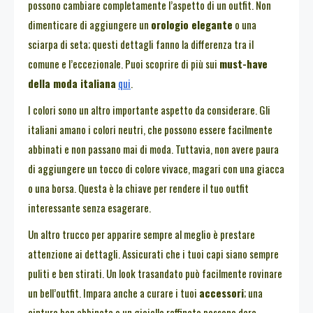
possono cambiare completamente l’aspetto di un outfit. Non
dimenticare di aggiungere un
orologio elegante
o una
sciarpa di seta; questi dettagli fanno la differenza tra il
comune e l’eccezionale. Puoi scoprire di più sui
must-have
della moda italiana
qui
.
I colori sono un altro importante aspetto da considerare. Gli
italiani amano i colori neutri, che possono essere facilmente
abbinati e non passano mai di moda. Tuttavia, non avere paura
di aggiungere un tocco di colore vivace, magari con una giacca
o una borsa. Questa è la chiave per rendere il tuo outfit
interessante senza esagerare.
Un altro trucco per apparire sempre al meglio è prestare
attenzione ai dettagli. Assicurati che i tuoi capi siano sempre
puliti e ben stirati. Un look trasandato può facilmente rovinare
un bell’outfit. Impara anche a curare i tuoi
accessori
; una
cintura ben abbinata o un gioiello raffinato possono dare