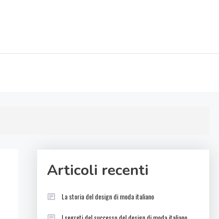
Articoli recenti
La storia del design di moda italiano
I segreti del successo del design di moda italiano