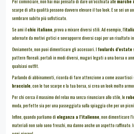
Per cominciare, non hai mai pensato di dare un’occhiata alle
marche i
scarpe di alta qualità possono davvero elevare il tuo look. E se sei un 
sembrare subito più sofisticato.
Se ami il
chic italiano
, prova a mixare diversi stili. Ad esempio, l’
ital
adornate da motivi gotici e sovrapporre diversi capi per un risultato i
Ovviamente, non puoi dimenticare gli accessori. I
foulards d’estate
s
pattern floreali; portali in modi diversi, magari legati a una borsa o 
qualsiasi outfit.
Parlando di abbinamenti, ricorda di fare attenzione a come assortisci
bracciale
, con le tue scarpe e la tua borsa, si crea un look molto armo
Per chi cerca il massimo del relax ma senza rinunciare allo stile, le
rob
moda, perfette sia per una passeggiata sulla spiaggia che per un picni
Infine, quando parliamo di
eleganza a l’italienne
, non dimenticare l’
materiali non solo sono freschi, ma danno anche un aspetto raffinato. I
ogni giorno!