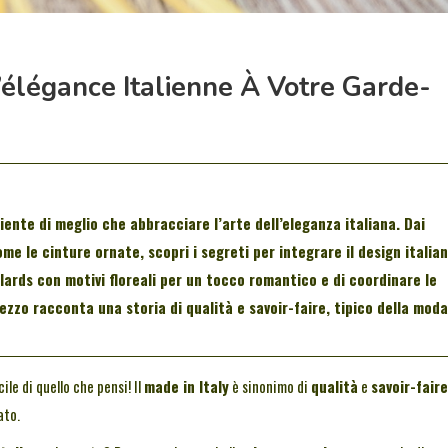
légance Italienne À Votre Garde-
niente di meglio che abbracciare l’arte dell’eleganza italiana. Dai
come le
cinture ornate
, scopri i segreti per integrare il
design italia
lards con motivi floreali per un tocco romantico e di coordinare le
ezzo racconta una storia di
qualità
e
savoir-faire
, tipico della moda
ile di quello che pensi! Il
made in Italy
è sinonimo di
qualità
e
savoir-faire
ato.