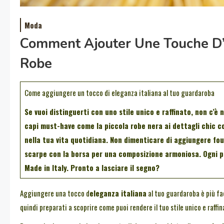
Moda
Comment Ajouter Une Touche D’é
Robe
Come aggiungere un tocco di eleganza italiana al tuo guardaroba
Se vuoi distinguerti con uno stile unico e raffinato, non c’è 
capi must-have come la
piccola robe nera
ai dettagli chic 
nella tua vita quotidiana. Non dimenticare di aggiungere fou
scarpe con la borsa per una composizione armoniosa. Ogni p
Made in Italy
. Pronto a lasciare il segno?
Aggiungere una tocco d
eleganza italiana
al tuo guardaroba è più fac
quindi preparati a scoprire come puoi rendere il tuo stile unico e raffin