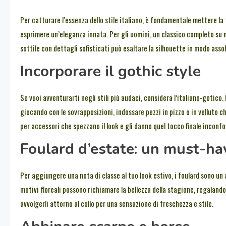
Per catturare l’essenza dello stile italiano, è fondamentale mettere la
esprimere un’eleganza innata. Per gli uomini, un classico completo su 
sottile con dettagli sofisticati può esaltare la silhouette in modo ass
Incorporare il gothic style
Se vuoi avventurarti negli stili più audaci, considera l’italiano-gotico
giocando con le sovrapposizioni, indossare pezzi in pizzo o in velluto
per accessori che spezzano il look e gli danno quel tocco finale inconfo
Foulard d’estate: un must-ha
Per aggiungere una nota di classe al tuo look estivo, i foulard sono un a
motivi floreali possono richiamare la bellezza della stagione, regalando
avvolgerli attorno al collo per una sensazione di freschezza e stile.