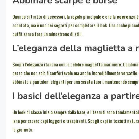
Abbinare scarpe e borse
Quando si tratta di accessori, la regola principale è che la
coerenza
è
scontata, ma è uno dei segreti per completare il look. Usa anche piccol
outfit senza fare un minestrone di stili.
L’eleganza della maglietta a 
Scopri l’eleganza italiana con la celebre maglietta marinière. Combinand
pezzo che non solo è confortevole ma anche incredibilmente versatile. 
abbinato a pantaloni eleganti per una serata fuori, mantenendo sempre
I basici dell’eleganza a partir
Un look di classe inizia sempre dalla base, e i tessuti sono fondamental
lana per creare capi leggeri e traspiranti. Scegli capi in tessuti nat
la giornata.