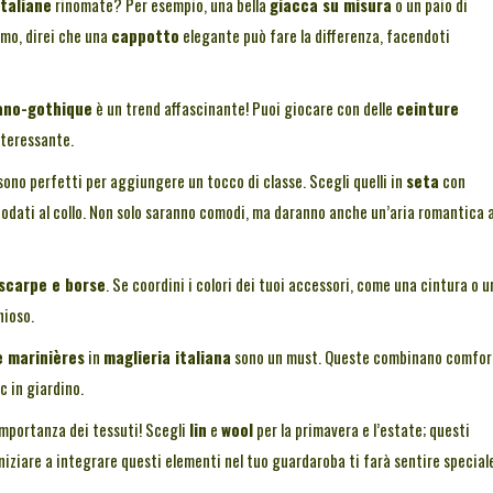
taliane
rinomate? Per esempio, una bella
giacca su misura
o un paio di
uomo, direi che una
cappotto
elegante può fare la differenza, facendoti
iano-gothique
è un trend affascinante! Puoi giocare con delle
ceinture
nteressante.
ono perfetti per aggiungere un tocco di classe. Scegli quelli in
seta
con
annodati al collo. Non solo saranno comodi, ma daranno anche un’aria romantica 
scarpe e borse
. Se coordini i colori dei tuoi accessori, come una cintura o u
nioso.
e marinières
in
maglieria italiana
sono un must. Queste combinano comfor
c in giardino.
importanza dei tessuti! Scegli
lin
e
wool
per la primavera e l’estate; questi
niziare a integrare questi elementi nel tuo guardaroba ti farà sentire special