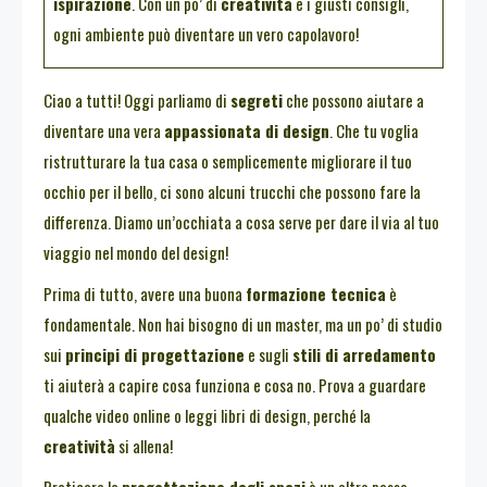
ispirazione
. Con un po’ di
creatività
e i giusti consigli,
ogni ambiente può diventare un vero capolavoro!
Ciao a tutti! Oggi parliamo di
segreti
che possono aiutare a
diventare una vera
appassionata di design
. Che tu voglia
ristrutturare la tua casa o semplicemente migliorare il tuo
occhio per il bello, ci sono alcuni trucchi che possono fare la
differenza. Diamo un’occhiata a cosa serve per dare il via al tuo
viaggio nel mondo del design!
Prima di tutto, avere una buona
formazione tecnica
è
fondamentale. Non hai bisogno di un master, ma un po’ di studio
sui
principi di progettazione
e sugli
stili di arredamento
ti aiuterà a capire cosa funziona e cosa no. Prova a guardare
qualche video online o leggi libri di design, perché la
creatività
si allena!
Praticare la
progettazione degli spazi
è un altro passo