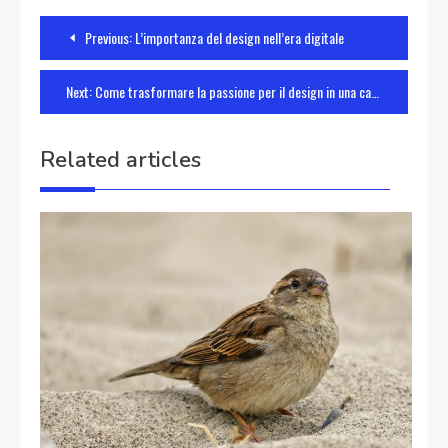
Navigazione
Previous:
L’importanza del design nell’era digitale
articoli
Next:
Come trasformare la passione per il design in una carriera di successo
Related articles