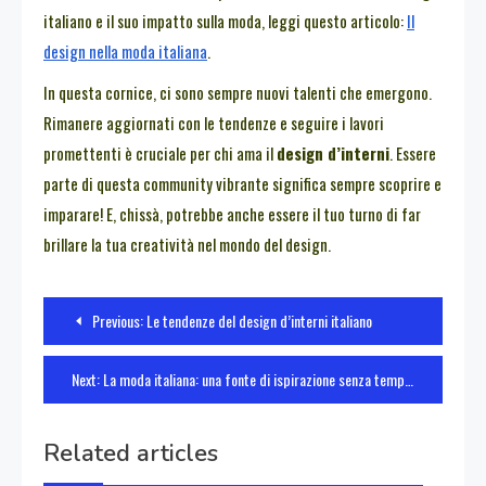
italiano e il suo impatto sulla moda, leggi questo articolo:
Il
design nella moda italiana
.
In questa cornice, ci sono sempre nuovi talenti che emergono.
Rimanere aggiornati con le tendenze e seguire i lavori
promettenti è cruciale per chi ama il
design d’interni
. Essere
parte di questa community vibrante significa sempre scoprire e
imparare! E, chissà, potrebbe anche essere il tuo turno di far
brillare la tua creatività nel mondo del design.
Navigazione
Previous:
Le tendenze del design d’interni italiano
articoli
Next:
La moda italiana: una fonte di ispirazione senza tempo
Related articles