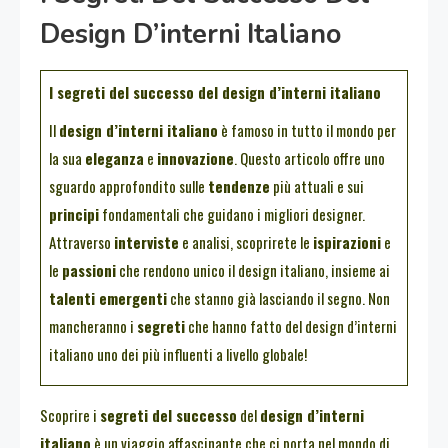
Design D’interni Italiano
I segreti del successo del design d’interni italiano
Il
design d’interni italiano
è famoso in tutto il mondo per
la sua
eleganza
e
innovazione
. Questo articolo offre uno
sguardo approfondito sulle
tendenze
più attuali e sui
principi
fondamentali che guidano i migliori designer.
Attraverso
interviste
e analisi, scoprirete le
ispirazioni
e
le
passioni
che rendono unico il design italiano, insieme ai
talenti emergenti
che stanno già lasciando il segno. Non
mancheranno i
segreti
che hanno fatto del design d’interni
italiano uno dei più influenti a livello globale!
Scoprire i
segreti del successo
del
design d’interni
italiano
è un viaggio affascinante che ci porta nel mondo di