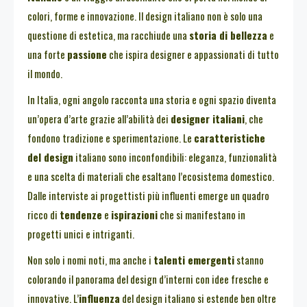
colori, forme e innovazione. Il design italiano non è solo una
questione di estetica, ma racchiude una
storia di bellezza
e
una forte
passione
che ispira designer e appassionati di tutto
il mondo.
In Italia, ogni angolo racconta una storia e ogni spazio diventa
un’opera d’arte grazie all’abilità dei
designer italiani
, che
fondono tradizione e sperimentazione. Le
caratteristiche
del design
italiano sono inconfondibili: eleganza, funzionalità
e una scelta di materiali che esaltano l’ecosistema domestico.
Dalle interviste ai progettisti più influenti emerge un quadro
ricco di
tendenze
e
ispirazioni
che si manifestano in
progetti unici e intriganti.
Non solo i nomi noti, ma anche i
talenti emergenti
stanno
colorando il panorama del design d’interni con idee fresche e
innovative. L’
influenza
del design italiano si estende ben oltre