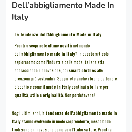
Dell’abbigliamento Made In
Italy
Le Tendenze dell’Abbigliamento Made in Italy
Pronti a scoprire le ultime
novità
nel mondo
dell’
abbigliamento made in Italy
? In questo articolo
esploreremo come l’industria della moda italiana stia
abbracciando l’innovazione, dai
smart clothes
alle
creazioni più sostenibili. Scoprirete anche i brand da tenere
d’occhio e come il
made in Italy
continui a brillare per
qualità
,
stile
e
originalità
. Non perdetevene!
Negli ultimi anni, le
tendenze dell’abbigliamento made in
Italy
stanno evolvendo in modo sorprendente, mescolando
tradizione e innovazione come solo l’Italia sa fare. Pronti a