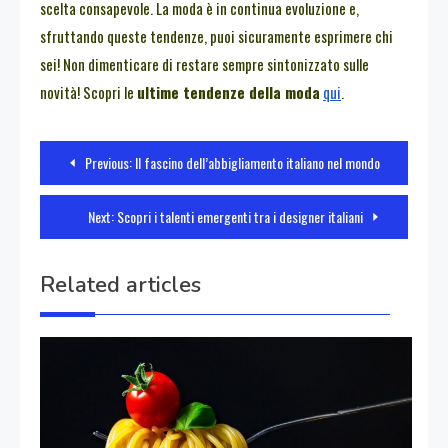
scelta consapevole. La moda è in continua evoluzione e,
sfruttando queste tendenze, puoi sicuramente esprimere chi
sei! Non dimenticare di restare sempre sintonizzato sulle
novità! Scopri le
ultime tendenze della moda
qui
.
Navigazione
Previous:
Il fascino dell’abbigliamento italiano nel mondo
articoli
Next:
Scopri i talenti emergenti tra i designer italiani
Related articles