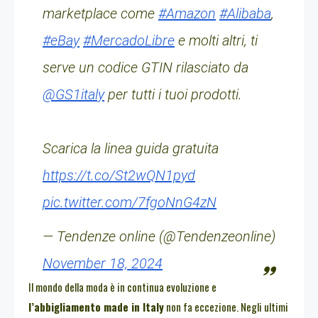
marketplace come
#Amazon
#Alibaba
,
#eBay
#MercadoLibre
e molti altri, ti
serve un codice GTIN rilasciato da
@GS1italy
per tutti i tuoi prodotti.
Scarica la linea guida gratuita
https://t.co/St2wQN1pyd
pic.twitter.com/7fgoNnG4zN
— Tendenze online (@Tendenzeonline)
November 18, 2024
Il mondo della moda è in continua evoluzione e
l’abbigliamento made in Italy
non fa eccezione. Negli ultimi