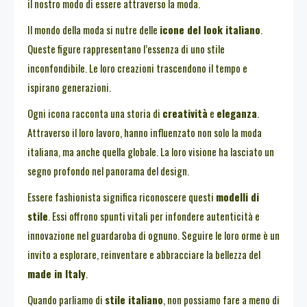
il nostro modo di essere attraverso la moda.
Il mondo della moda si nutre delle
icone del look italiano
.
Queste figure rappresentano l’essenza di uno stile
inconfondibile. Le loro creazioni trascendono il tempo e
ispirano generazioni.
Ogni icona racconta una storia di
creatività
e
eleganza
.
Attraverso il loro lavoro, hanno influenzato non solo la moda
italiana, ma anche quella globale. La loro visione ha lasciato un
segno profondo nel panorama del design.
Essere fashionista significa riconoscere questi
modelli di
stile
. Essi offrono spunti vitali per infondere autenticità e
innovazione nel guardaroba di ognuno. Seguire le loro orme è un
invito a esplorare, reinventare e abbracciare la bellezza del
made in Italy
.
Quando parliamo di
stile italiano
, non possiamo fare a meno di