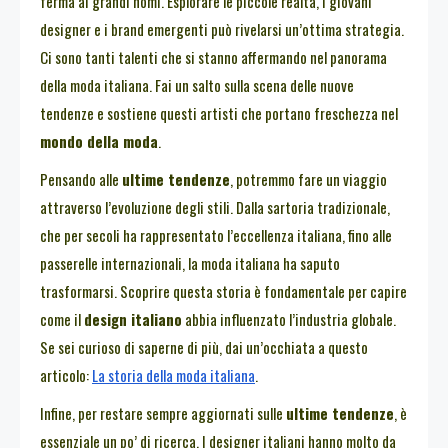
ferma ai grandi nomi. Esplorare le piccole realtà, i giovani
designer e i brand emergenti può rivelarsi un’ottima strategia.
Ci sono tanti talenti che si stanno affermando nel panorama
della moda italiana. Fai un salto sulla scena delle nuove
tendenze e sostiene questi artisti che portano freschezza nel
mondo della moda
.
Pensando alle
ultime tendenze
, potremmo fare un viaggio
attraverso l’evoluzione degli stili. Dalla sartoria tradizionale,
che per secoli ha rappresentato l’eccellenza italiana, fino alle
passerelle internazionali, la moda italiana ha saputo
trasformarsi. Scoprire questa storia è fondamentale per capire
come il
design italiano
abbia influenzato l’industria globale.
Se sei curioso di saperne di più, dai un’occhiata a questo
articolo:
La storia della moda italiana
.
Infine, per restare sempre aggiornati sulle
ultime tendenze
, è
essenziale un po’ di ricerca. I designer italiani hanno molto da