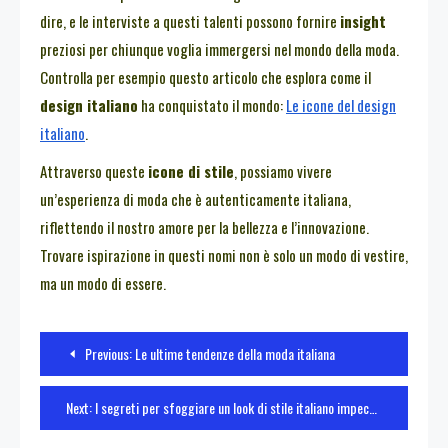
dire, e le interviste a questi talenti possono fornire
insight
preziosi per chiunque voglia immergersi nel mondo della moda.
Controlla per esempio questo articolo che esplora come il
design italiano
ha conquistato il mondo:
Le icone del design
italiano
.
Attraverso queste
icone di stile
, possiamo vivere
un’esperienza di moda che è autenticamente italiana,
riflettendo il nostro amore per la bellezza e l’innovazione.
Trovare ispirazione in questi nomi non è solo un modo di vestire,
ma un modo di essere.
Navigazione
Previous:
Le ultime tendenze della moda italiana
articoli
Next:
I segreti per sfoggiare un look di stile italiano impeccabile