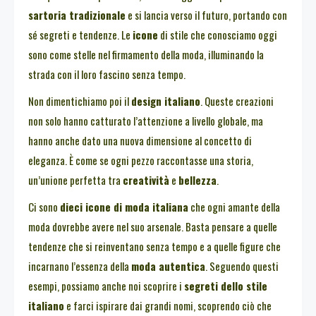
sartoria tradizionale
e si lancia verso il futuro, portando con
sé segreti e tendenze. Le
icone
di stile che conosciamo oggi
sono come stelle nel firmamento della moda, illuminando la
strada con il loro fascino senza tempo.
Non dimentichiamo poi il
design italiano
. Queste creazioni
non solo hanno catturato l’attenzione a livello globale, ma
hanno anche dato una nuova dimensione al concetto di
eleganza. È come se ogni pezzo raccontasse una storia,
un’unione perfetta tra
creatività
e
bellezza
.
Ci sono
dieci icone di moda italiana
che ogni amante della
moda dovrebbe avere nel suo arsenale. Basta pensare a quelle
tendenze che si reinventano senza tempo e a quelle figure che
incarnano l’essenza della
moda autentica
. Seguendo questi
esempi, possiamo anche noi scoprire i
segreti dello stile
italiano
e farci ispirare dai grandi nomi, scoprendo ciò che