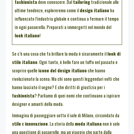
fashionista
deve conoscere. Dal
tailoring
tradizionale alle
ultime tendenze, esploreremo come il
design italiano
ha
influenzato l’industria globale e continua a fermare il tempo
in ogni passerella. Preparati a immergerti nel mondo del
look italiano
!
Se c’è una cosa che fa brillare la moda è sicuramente il
look di
stile italiano
. Ogni tanto, è bello fare un tuffo nel passato e
scoprire quelle
icone del design italiano
che hanno
rivoluzionato la scena. Ma chi sono questi leggendari volti che
hanno lasciato il segno? E che diritti di giustizia per i
fashionista
? Parliamo di quei nomi che continuano a ispirare
designer e amanti della moda.
Immagina di passeggiare sotto il sole di Milano, circondato da
stile
e
innovazione
. La storia della
moda italiana
non è solo
una questione di passerelle, ma un viaggio che parte dalla