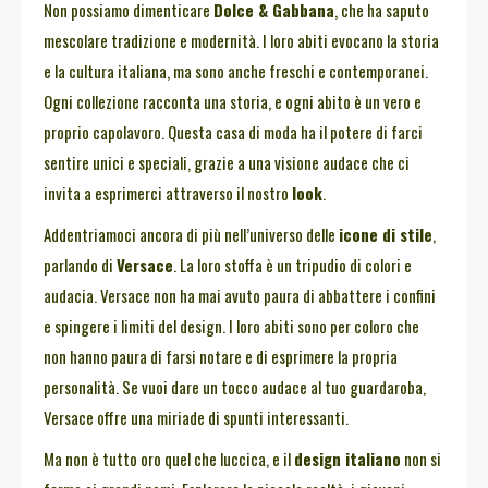
Non possiamo dimenticare
Dolce & Gabbana
, che ha saputo
mescolare tradizione e modernità. I loro abiti evocano la storia
e la cultura italiana, ma sono anche freschi e contemporanei.
Ogni collezione racconta una storia, e ogni abito è un vero e
proprio capolavoro. Questa casa di moda ha il potere di farci
sentire unici e speciali, grazie a una visione audace che ci
invita a esprimerci attraverso il nostro
look
.
Addentriamoci ancora di più nell’universo delle
icone di stile
,
parlando di
Versace
. La loro stoffa è un tripudio di colori e
audacia. Versace non ha mai avuto paura di abbattere i confini
e spingere i limiti del design. I loro abiti sono per coloro che
non hanno paura di farsi notare e di esprimere la propria
personalità. Se vuoi dare un tocco audace al tuo guardaroba,
Versace offre una miriade di spunti interessanti.
Ma non è tutto oro quel che luccica, e il
design italiano
non si