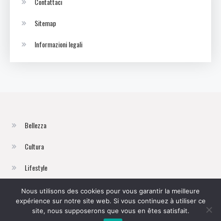
Contattaci
Sitemap
Informazioni legali
Bellezza
Cultura
Lifestyle
Moda
Nous utilisons des cookies pour vous garantir la meilleure
expérience sur notre site web. Si vous continuez à utiliser ce
Viaggi
site, nous supposerons que vous en êtes satisfait.