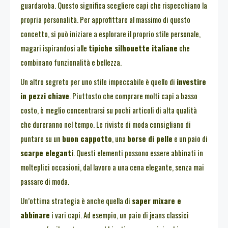
guardaroba. Questo significa scegliere capi che rispecchiano la
propria personalità. Per approfittare al massimo di questo
concetto, si può iniziare a esplorare il proprio stile personale,
magari ispirandosi alle
tipiche silhouette italiane
che
combinano funzionalità e bellezza.
Un altro segreto per uno stile impeccabile è quello di
investire
in pezzi chiave
. Piuttosto che comprare molti capi a basso
costo, è meglio concentrarsi su pochi articoli di alta qualità
che dureranno nel tempo. Le riviste di moda consigliano di
puntare su un
buon cappotto
, una
borse di pelle
e un paio di
scarpe eleganti
. Questi elementi possono essere abbinati in
molteplici occasioni, dal lavoro a una cena elegante, senza mai
passare di moda.
Un’ottima strategia è anche quella di
saper mixare e
abbinare
i vari capi. Ad esempio, un paio di jeans classici