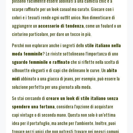
possono facilmente essere abbinati a una camicia chic e a
scarpe raffinate per un look casual ma curato. Giocare con i
colori e i tessuti rende ogni outfit unico. Non dimenticare di
aggiungere un
accessorio di tendenza
, come un foulard o un
cinturino particolare, per dare un tocco in più.
Perché non esplorare anche i segreti dello
stile italiano nella
moda femminile
? Le riviste sottolineano l’importanza di uno
sguardo femminile e raffinato
che si riflette nella scelta di
silhouette eleganti e di capi che delineano le curve. Un
abito
midi
abbinato a una giacca di jeans, per esempio, può essere la
soluzione perfetta per una giornata alla moda.
Se stai cercando di
creare un look di stile italiano senza
spendere una fortuna
, considera l’opzione di acquistare
capi vintage o di seconda mano. Questa non solo è un’ottima
idea per il portafoglio, ma anche per l’ambiente. Inoltre, puoi
trovare pezzi unici che non potresti trovare nei negozi comuni.