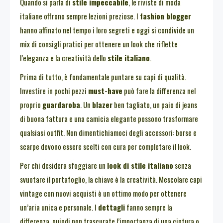
Quando si parla di
stile impeccabile
, le riviste di moda
italiane offrono sempre lezioni preziose. I
fashion blogger
hanno affinato nel tempo i loro segreti e oggi si condivide un
mix di consigli pratici per ottenere un look che riflette
l’eleganza e la creatività dello
stile italiano
.
Prima di tutto, è fondamentale puntare su capi di qualità.
Investire in pochi pezzi
must-have
può fare la differenza nel
proprio
guardaroba
. Un
blazer
ben tagliato, un paio di jeans
di buona fattura e una camicia elegante possono trasformare
qualsiasi outfit. Non dimentichiamoci degli accessori: borse e
scarpe devono essere scelti con cura per completare il look.
Per chi desidera sfoggiare un
look di stile italiano
senza
svuotare il portafoglio, la chiave è la creatività. Mescolare capi
vintage con nuovi acquisti è un ottimo modo per ottenere
un’aria unica e personale. I
dettagli
fanno sempre la
differenza, quindi non trascurate l’importanza di una cintura o