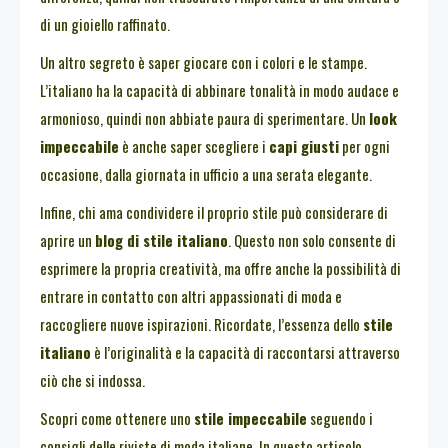
di un gioiello raffinato.
Un altro segreto è saper giocare con i colori e le stampe.
L’italiano ha la capacità di abbinare tonalità in modo audace e
armonioso, quindi non abbiate paura di sperimentare. Un
look
impeccabile
è anche saper scegliere i
capi giusti
per ogni
occasione, dalla giornata in ufficio a una serata elegante.
Infine, chi ama condividere il proprio stile può considerare di
aprire un
blog di stile italiano
. Questo non solo consente di
esprimere la propria creatività, ma offre anche la possibilità di
entrare in contatto con altri appassionati di moda e
raccogliere nuove ispirazioni. Ricordate, l’essenza dello
stile
italiano
è l’originalità e la capacità di raccontarsi attraverso
ciò che si indossa.
Scopri come ottenere uno
stile impeccabile
seguendo i
consigli delle riviste di moda italiane. In questo articolo,