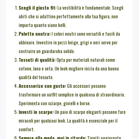
Scegli il giusto fit:
La vestibilità è fondamentale. Scegli
abiti che si adattino perfettamente alla tua figura, non
importa quanto siano belli.
Palette neutra:
I colori neutri sono versatili e facili da
abbinare. Investire in pezzi beige, grigi e neri serve per
costruire un guardaroba solido.
Tessuti di qualità:
Opta per materiali naturali come
cotone, lana e seta. Un look migliore inizia da una buona
qualità del tessuto.
Accessorize con gusto:
Gli accessori possono
trasformare un outfit semplice in qualcosa di straordinario.
Sperimenta con sciarpe, gioielli e borse.
Investi in scarpe:
Un paio di scarpe eleganti possono fare
miracoli per qualsiasi look. La qualità è essenziale per il
comfort.
Sempre alla moda, mai in ritardo:
Tieniti aggiornato