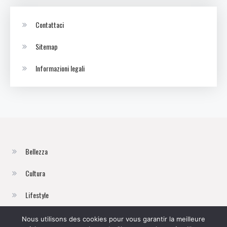
Contattaci
Sitemap
Informazioni legali
Bellezza
Cultura
Lifestyle
Moda
Nous utilisons des cookies pour vous garantir la meilleure