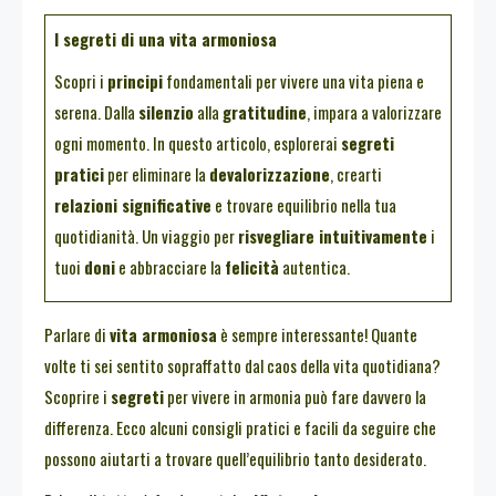
I segreti di una vita armoniosa
Scopri i
principi
fondamentali per vivere una vita piena e
serena. Dalla
silenzio
alla
gratitudine
, impara a valorizzare
ogni momento. In questo articolo, esplorerai
segreti
pratici
per eliminare la
devalorizzazione
, crearti
relazioni significative
e trovare equilibrio nella tua
quotidianità. Un viaggio per
risvegliare intuitivamente
i
tuoi
doni
e abbracciare la
felicità
autentica.
Parlare di
vita armoniosa
è sempre interessante! Quante
volte ti sei sentito sopraffatto dal caos della vita quotidiana?
Scoprire i
segreti
per vivere in armonia può fare davvero la
differenza. Ecco alcuni consigli pratici e facili da seguire che
possono aiutarti a trovare quell’equilibrio tanto desiderato.