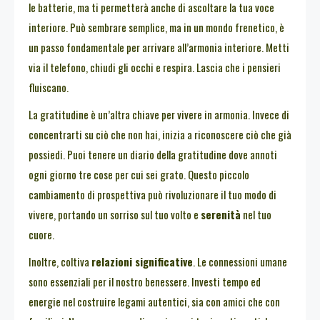
le batterie, ma ti permetterà anche di ascoltare la tua voce
interiore. Può sembrare semplice, ma in un mondo frenetico, è
un passo fondamentale per arrivare all’armonia interiore. Metti
via il telefono, chiudi gli occhi e respira. Lascia che i pensieri
fluiscano.
La gratitudine è un’altra chiave per vivere in armonia. Invece di
concentrarti su ciò che non hai, inizia a riconoscere ciò che già
possiedi. Puoi tenere un diario della gratitudine dove annoti
ogni giorno tre cose per cui sei grato. Questo piccolo
cambiamento di prospettiva può rivoluzionare il tuo modo di
vivere, portando un sorriso sul tuo volto e
serenità
nel tuo
cuore.
Inoltre, coltiva
relazioni significative
. Le connessioni umane
sono essenziali per il nostro benessere. Investi tempo ed
energie nel costruire legami autentici, sia con amici che con