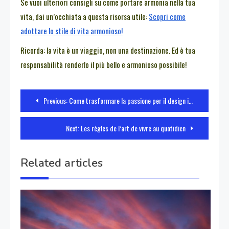
Se vuoi ulteriori consigli su come portare armonia nella tua
vita, dai un’occhiata a questa risorsa utile:
Scopri come
adottare lo stile di vita armonioso!
Ricorda: la vita è un viaggio, non una destinazione. Ed è tua
responsabilità renderlo il più bello e armonioso possibile!
Navigazione
Previous:
Come trasformare la passione per il design in una carriera di successo
articoli
Next:
Les règles de l’art de vivre au quotidien
Related articles