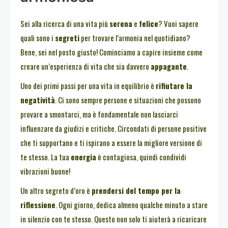
Sei alla ricerca di una vita più
serena
e
felice
? Vuoi sapere
quali sono i
segreti
per trovare l’armonia nel quotidiano?
Bene, sei nel posto giusto! Cominciamo a capire insieme come
creare un’esperienza di vita che sia davvero
appagante
.
Uno dei primi passi per una vita in equilibrio è
rifiutare la
negatività
. Ci sono sempre persone e situazioni che possono
provare a smontarci, ma è fondamentale non lasciarci
influenzare da giudizi e critiche. Circondati di persone positive
che ti supportano e ti ispirano a essere la migliore versione di
te stesso. La tua
energia
è contagiosa, quindi condividi
vibrazioni buone!
Un altro segreto d’oro è
prendersi del tempo per la
riflessione
. Ogni giorno, dedica almeno qualche minuto a stare
in silenzio con te stesso. Questo non solo ti aiuterà a ricaricare