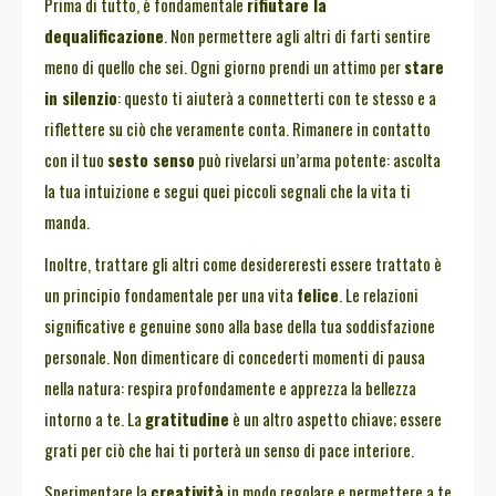
Prima di tutto, è fondamentale
rifiutare la
dequalificazione
. Non permettere agli altri di farti sentire
meno di quello che sei. Ogni giorno prendi un attimo per
stare
in silenzio
: questo ti aiuterà a connetterti con te stesso e a
riflettere su ciò che veramente conta. Rimanere in contatto
con il tuo
sesto senso
può rivelarsi un’arma potente: ascolta
la tua intuizione e segui quei piccoli segnali che la vita ti
manda.
Inoltre, trattare gli altri come desidereresti essere trattato è
un principio fondamentale per una vita
felice
. Le relazioni
significative e genuine sono alla base della tua soddisfazione
personale. Non dimenticare di concederti momenti di pausa
nella natura: respira profondamente e apprezza la bellezza
intorno a te. La
gratitudine
è un altro aspetto chiave; essere
grati per ciò che hai ti porterà un senso di pace interiore.
Sperimentare la
creatività
in modo regolare e permettere a te