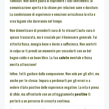
familiari. Non avere paura di esprimere i tuoi sentimenti; la
comunicazione aperta è la chiave per relazioni sane e durature.
La condivisione di esperienze e emozioni arricchisce la vita e
crea legami che dureranno nel tempo.
Non dimenticare di prenderti cura di te stesso! L’auto-cura è
spesso trascurata, ma è cruciale per il benessere generale. Fai
attività fisica, mangia bene e dormi a sufficienza. Non sentirti
in colpa se ti prendi un momento per coccolarti con un bel
bagno caldo o un buon libro. La tua
salute
mentale e fisica
merita attenzione!
Infine, fatti guidare dalla compassione. Non solo per gli altri, ma
anche per te stesso. Impara a perdonarti per gli errori e a
vedere il lato positivo delle esperienze negative. La vita è piena
di sfide, ma affrontarle con un atteggiamento
positivo
ti
porterà a un percorso di crescita continua.