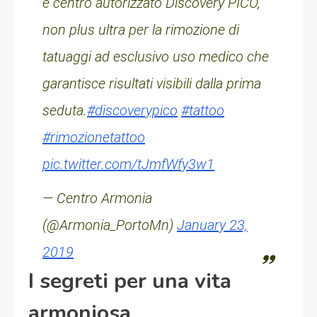
è centro autorizzato Discovery PICO,
non plus ultra per la rimozione di
tatuaggi ad esclusivo uso medico che
garantisce risultati visibili dalla prima
seduta.
#discoverypico
#tattoo
#rimozionetattoo
pic.twitter.com/tJmfWfy3w1
— Centro Armonia
(@Armonia_PortoMn)
January 23,
2019
I segreti per una vita
armoniosa