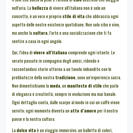
nell’aria. La
bellezza
di vivere all’italiana non è solo un
concetto, è un vero e proprio
stile di vita
che abbraccia ogni
aspetto delle nostre esistenze quotidiane. Non solo cibo e vino,
ma anche la
cultura
, l’arte e una socializzazione che ti fa
sentire a casa in ogni angolo.
Qui, l’idea di
vivere all’italiana
comprende ogni istante. Le
serate passate in compagnia degli amici, ridendo e
raccontandosi storie attorno a un tavolo imbandito con le
prelibatezze della nostra
tradizione
, sono un’esperienza sacra.
Non dimentichiamo la
moda
, un
manifesto di stile
che parla
di eleganza e creatività, sempre in evoluzione ma mai banale.
Ogni dettaglio conta, dalle scarpe al modo in cui un caffè viene
servito; ogni momento diventa un
atto d’amore
per il nostro
paese e la nostra cultura.
La
dolce vita
è un viaggio immersivo; un balletto di colori,