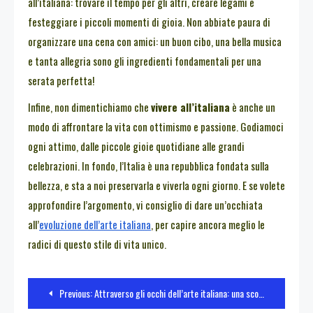
all’italiana: trovare il tempo per gli altri, creare legami e
festeggiare i piccoli momenti di gioia. Non abbiate paura di
organizzare una cena con amici: un buon cibo, una bella musica
e tanta allegria sono gli ingredienti fondamentali per una
serata perfetta!
Infine, non dimentichiamo che
vivere all’italiana
è anche un
modo di affrontare la vita con ottimismo e passione. Godiamoci
ogni attimo, dalle piccole gioie quotidiane alle grandi
celebrazioni. In fondo, l’Italia è una repubblica fondata sulla
bellezza, e sta a noi preservarla e viverla ogni giorno. E se volete
approfondire l’argomento, vi consiglio di dare un’occhiata
all’
evoluzione dell’arte italiana
, per capire ancora meglio le
radici di questo stile di vita unico.
Navigazione
Previous:
Attraverso gli occhi dell’arte italiana: una scoperta dei capolavori nazionali