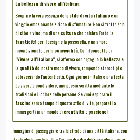
La bellezza di vivere all’italiana
Scoprire la vera essenza dello
stile di vita italiano
è un
viaggio emozionante e ricco di sfumature. Non si tratta solo
di
cibo
e
vino
, ma di una
cultura
che celebra l’arte, la
fanaticità
per il design e la passerella, e un amore
incondizionato per la
convivialità
. Con il concetto di
“
Vivere all’Italiana
”, si afferma con orgoglio la
bellezza
e
la
qualità
del nostro modo di vivere, rompendo stereotipi e
abbracciando l’autenticità. Ogni giorno in Italia è una festa
da vivere e condividere, una poesia scritta mediante le
tradizioni e il calore delle persone. Se vuoi esplorare il
fascino
senza tempo di questo stile di vita, preparati a
immergerti in un mondo di
creatività
e
passione
!
Immagina di passeggiare tra le strade di una città italiana, con
il sole che bacia la pelle e l’aroma di
cibo
delizioso che aleggia