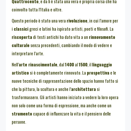
Quattrocento
, e da lì è stata una vera e propria corsa che ha
coinvolto tutta l’Italia e oltre.
Questo periodo è stato una vera
rivoluzione
, in cui l’amore per
i
classici
greci e latini ha ispirato artisti, poeti e filosofi. La
riscoperta
di testi antichi ha dato vita a un
rinnovamento
culturale
senza precedenti, cambiando il modo di vedere e
interpretare l’arte.
Nell’
arte rinascimentale
, dal
1400
al
1500
, il
linguaggio
artistico
si è completamente rinnovato. La
prospettiva
e le
nuove tecniche di rappresentazione dello spazio hanno fatto sì
che la pittura, la scultura e anche l’
architettura
si
trasformassero. Gli artisti hanno iniziato a vedere la loro opera
non solo come una forma di espressione, ma anche come un
strumento
capace di influenzare la vita e il pensiero delle
persone.