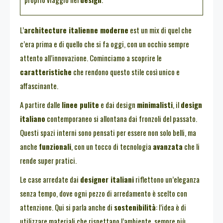
L’
architecture italienne moderne
est un mix di quel che
c’era prima e di quello che si fa oggi, con un occhio sempre
attento all’innovazione. Cominciamo a scoprire le
caratteristiche
che rendono questo stile così unico e
affascinante.
A partire dalle
linee pulite
e dai design
minimalisti
, il
design
italiano
contemporaneo si allontana dai fronzoli del passato.
Questi spazi interni sono pensati per essere non solo belli, ma
anche
funzionali
, con un tocco di tecnologia
avanzata
che li
rende super pratici.
Le case arredate dai
designer italiani
riflettono un’eleganza
senza tempo, dove ogni pezzo di arredamento è scelto con
attenzione. Qui si parla anche di
sostenibilità
: l’idea è di
utilizzare materiali che rispettano l’ambiente, sempre più