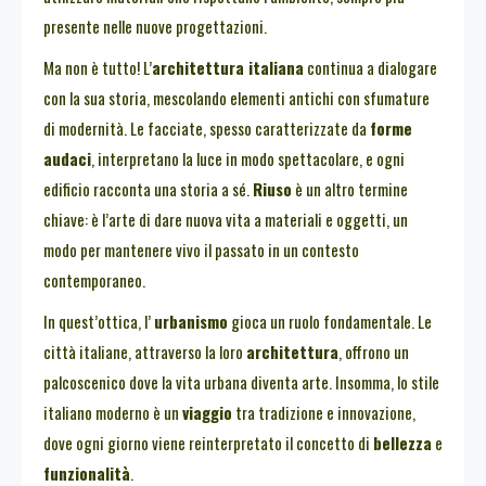
presente nelle nuove progettazioni.
Ma non è tutto! L’
architettura italiana
continua a dialogare
con la sua storia, mescolando elementi antichi con sfumature
di modernità. Le facciate, spesso caratterizzate da
forme
audaci
, interpretano la luce in modo spettacolare, e ogni
edificio racconta una storia a sé.
Riuso
è un altro termine
chiave: è l’arte di dare nuova vita a materiali e oggetti, un
modo per mantenere vivo il passato in un contesto
contemporaneo.
In quest’ottica, l’
urbanismo
gioca un ruolo fondamentale. Le
città italiane, attraverso la loro
architettura
, offrono un
palcoscenico dove la vita urbana diventa arte. Insomma, lo stile
italiano moderno è un
viaggio
tra tradizione e innovazione,
dove ogni giorno viene reinterpretato il concetto di
bellezza
e
funzionalità
.