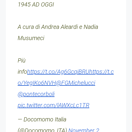
1945 AD OGGI
A cura di Andrea Aleardi e Nadia
Musumeci
Più
info
https://t.co/Ag6GcqiBRU
https://t.c
o/YegIKo6NVH
@FGMichelucci
@pontecorboli
pic.twitter.com/lAWXcLc1TR
— Docomomo Italia
(@Docomomo_ITA)
November 2,