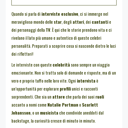
Quando si parla di
interviste esclusive
, ci si immerge nel
meraviglioso mondo delle
star
, degli
attori
, dei
cantanti
e
dei personaggi della
TV
. È qui che le storie prendono vita e ci
rivelano il lato più umano e autentico di queste celebri
personalità. Preparati a scoprire cosa si nasconde dietro le luci
dei riflettori!
Le interviste con queste
celebrità
sono sempre un viaggio
emozionante. Non si tratta solo di domande e risposte, ma di un
vero e proprio tuffo nelle loro vite. Ogni
intervista
è
un’opportunità per esplorare
profili
unici e racconti
sorprendenti. Che sia un
attore
che parla dei suoi
ruoli
accanto a nomi come
Natalie Portman
o
Scarlett
Johansson
, o un
musicista
che condivide aneddoti dal
backstage, la curiosità cresce di minuto in minuto.