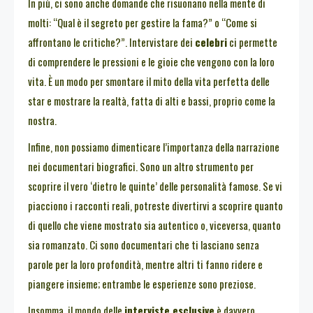
In più, ci sono anche domande che risuonano nella mente di
molti: “Qual è il segreto per gestire la fama?” o “Come si
affrontano le critiche?”. Intervistare dei
celebri
ci permette
di comprendere le pressioni e le gioie che vengono con la loro
vita. È un modo per smontare il mito della vita perfetta delle
star e mostrare la realtà, fatta di alti e bassi, proprio come la
nostra.
Infine, non possiamo dimenticare l’importanza della narrazione
nei documentari biografici. Sono un altro strumento per
scoprire il vero ‘dietro le quinte’ delle personalità famose. Se vi
piacciono i racconti reali, potreste divertirvi a scoprire quanto
di quello che viene mostrato sia autentico o, viceversa, quanto
sia romanzato. Ci sono documentari che ti lasciano senza
parole per la loro profondità, mentre altri ti fanno ridere e
piangere insieme; entrambe le esperienze sono preziose.
Insomma, il mondo delle
interviste esclusive
è davvero