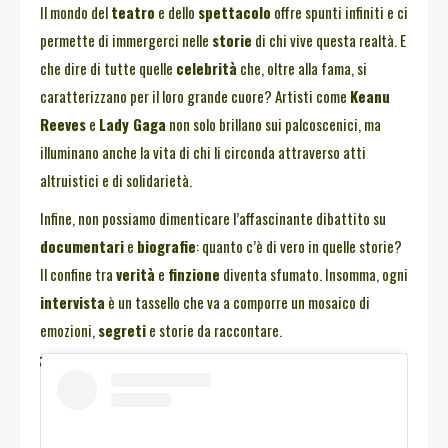
Il mondo del
teatro
e dello
spettacolo
offre spunti infiniti e ci
permette di immergerci nelle
storie
di chi vive questa realtà. E
che dire di tutte quelle
celebrità
che, oltre alla fama, si
caratterizzano per il loro grande cuore? Artisti come
Keanu
Reeves
e
Lady Gaga
non solo brillano sui palcoscenici, ma
illuminano anche la vita di chi li circonda attraverso atti
altruistici e di solidarietà.
Infine, non possiamo dimenticare l’affascinante dibattito su
documentari
e
biografie
: quanto c’è di vero in quelle storie?
Il confine tra
verità
e
finzione
diventa sfumato. Insomma, ogni
intervista
è un tassello che va a comporre un mosaico di
emozioni,
segreti
e storie da raccontare.