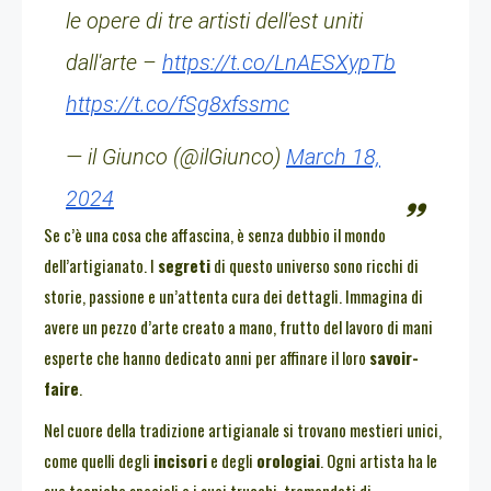
le opere di tre artisti dell'est uniti
dall'arte –
https://t.co/LnAESXypTb
https://t.co/fSg8xfssmc
— il Giunco (@ilGiunco)
March 18,
2024
Se c’è una cosa che affascina, è senza dubbio il mondo
dell’artigianato. I
segreti
di questo universo sono ricchi di
storie, passione e un’attenta cura dei dettagli. Immagina di
avere un pezzo d’arte creato a mano, frutto del lavoro di mani
esperte che hanno dedicato anni per affinare il loro
savoir-
faire
.
Nel cuore della tradizione artigianale si trovano mestieri unici,
come quelli degli
incisori
e degli
orologiai
. Ogni artista ha le