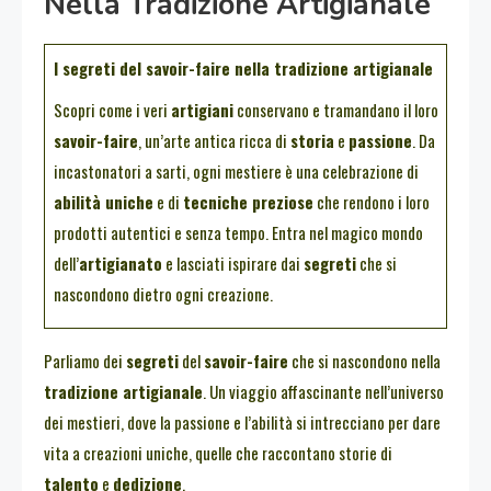
Nella Tradizione Artigianale
I segreti del savoir-faire nella tradizione artigianale
Scopri come i veri
artigiani
conservano e tramandano il loro
savoir-faire
, un’arte antica ricca di
storia
e
passione
. Da
incastonatori a sarti, ogni mestiere è una celebrazione di
abilità uniche
e di
tecniche preziose
che rendono i loro
prodotti autentici e senza tempo. Entra nel magico mondo
dell’
artigianato
e lasciati ispirare dai
segreti
che si
nascondono dietro ogni creazione.
Parliamo dei
segreti
del
savoir-faire
che si nascondono nella
tradizione artigianale
. Un viaggio affascinante nell’universo
dei mestieri, dove la passione e l’abilità si intrecciano per dare
vita a creazioni uniche, quelle che raccontano storie di
talento
e
dedizione
.