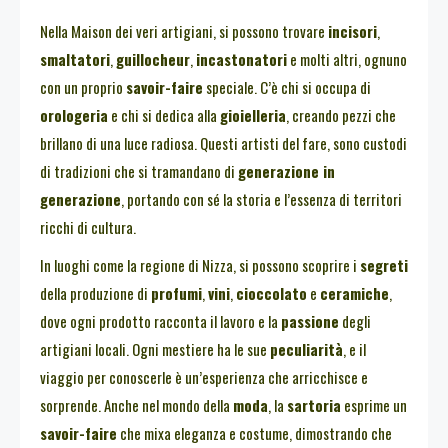
Nella Maison dei veri artigiani, si possono trovare
incisori
,
smaltatori
,
guillocheur
,
incastonatori
e molti altri, ognuno
con un proprio
savoir-faire
speciale. C’è chi si occupa di
orologeria
e chi si dedica alla
gioielleria
, creando pezzi che
brillano di una luce radiosa. Questi artisti del fare, sono custodi
di tradizioni che si tramandano di
generazione in
generazione
, portando con sé la storia e l’essenza di territori
ricchi di cultura.
In luoghi come la regione di Nizza, si possono scoprire i
segreti
della produzione di
profumi
,
vini
,
cioccolato
e
ceramiche
,
dove ogni prodotto racconta il lavoro e la
passione
degli
artigiani locali. Ogni mestiere ha le sue
peculiarità
, e il
viaggio per conoscerle è un’esperienza che arricchisce e
sorprende. Anche nel mondo della
moda
, la
sartoria
esprime un
savoir-faire
che mixa eleganza e costume, dimostrando che