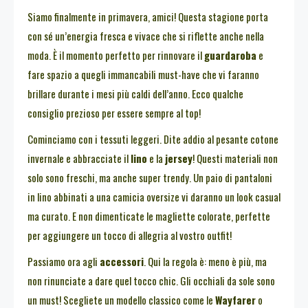
Siamo finalmente in primavera, amici! Questa stagione porta
con sé un’energia fresca e vivace che si riflette anche nella
moda. È il momento perfetto per rinnovare il
guardaroba
e
fare spazio a quegli immancabili must-have che vi faranno
brillare durante i mesi più caldi dell’anno. Ecco qualche
consiglio prezioso per essere sempre al top!
Cominciamo con i tessuti leggeri. Dite addio al pesante cotone
invernale e abbracciate il
lino
e la
jersey
! Questi materiali non
solo sono freschi, ma anche super trendy. Un paio di pantaloni
in lino abbinati a una camicia oversize vi daranno un look casual
ma curato. E non dimenticate le magliette colorate, perfette
per aggiungere un tocco di allegria al vostro outfit!
Passiamo ora agli
accessori
. Qui la regola è: meno è più, ma
non rinunciate a dare quel tocco chic. Gli occhiali da sole sono
un must! Scegliete un modello classico come le
Wayfarer
o