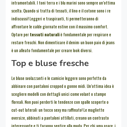
intramontabili. I toni terra e i blu marini sono sempre un’ottima
scelta. Quando si tratta di tessuti, il lino e il cotone sono i re
indiscussi! Leggeri e traspiranti, ti permetteranno di
affrontare le calde giornate estive con il massimo comfort.
Optare per
tessuti naturali
è fondamentale per respirare e
restare freschi. Non dimenticare il denim: un buon paio di jeans
è un alleato fondamentale per creare look diversi.
Top e bluse fresche
Le bluse svolazzanti e le camicie leggere sono perfette da
abbinare con pantaloni cropped o gonne midi. Un’ottima idea è
scegliere modelli con dettagli unici come volant o stampe
floreali. Non puoi perderti le tendenze con spalle scoperte o
cut-out laterali: un tocco sexy ma raffinato! Le magliette
oversize, abbinati a pantaloni attillati, creano un contrasto
interessante e ti faranno sentire alla moda. Per chi ama osare, i