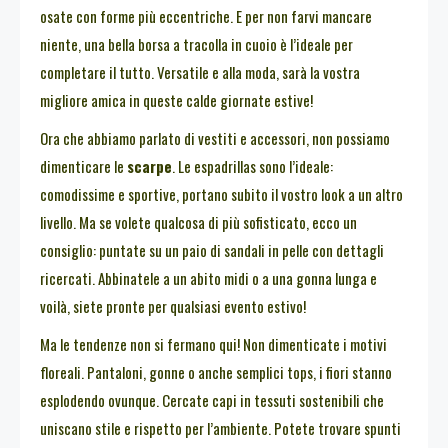
osate con forme più eccentriche. E per non farvi mancare
niente, una bella borsa a tracolla in cuoio è l’ideale per
completare il tutto. Versatile e alla moda, sarà la vostra
migliore amica in queste calde giornate estive!
Ora che abbiamo parlato di vestiti e accessori, non possiamo
dimenticare le
scarpe
. Le espadrillas sono l’ideale:
comodissime e sportive, portano subito il vostro look a un altro
livello. Ma se volete qualcosa di più sofisticato, ecco un
consiglio: puntate su un paio di sandali in pelle con dettagli
ricercati. Abbinatele a un abito midi o a una gonna lunga e
voilà, siete pronte per qualsiasi evento estivo!
Ma le tendenze non si fermano qui! Non dimenticate i motivi
floreali. Pantaloni, gonne o anche semplici tops, i fiori stanno
esplodendo ovunque. Cercate capi in tessuti sostenibili che
uniscano stile e rispetto per l’ambiente. Potete trovare spunti