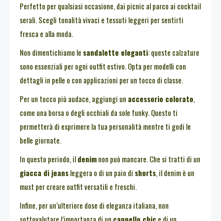
Perfetto per qualsiasi occasione, dai picnic al parco ai cocktail
serali. Scegli tonalità vivaci e tessuti leggeri per sentirti
fresca e alla moda.
Non dimentichiamo le
sandalette eleganti
: queste calzature
sono essenziali per ogni outfit estivo. Opta per modelli con
dettagli in pelle o con applicazioni per un tocco di classe.
Per un tocco più audace, aggiungi un
accessorio colorato
,
come una borsa o degli occhiali da sole funky. Questo ti
permetterà di esprimere la tua personalità mentre ti godi le
belle giornate.
In questo periodo, il
denim
non può mancare. Che si tratti di un
giacca di jeans
leggera o di un paio di
shorts
, il denim è un
must per creare outfit versatili e freschi.
Infine, per un’ulteriore dose di eleganza italiana, non
sottovalutare l’importanza di un
cappello chic
e di un