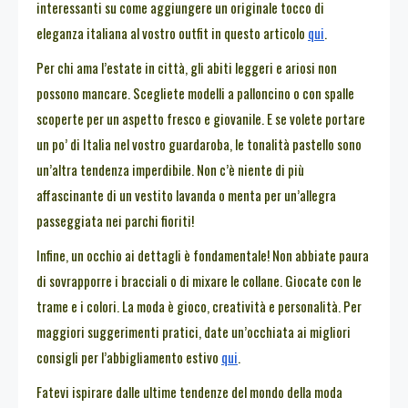
interessanti su come aggiungere un originale tocco di
eleganza italiana al vostro outfit in questo articolo
qui
.
Per chi ama l’estate in città, gli abiti leggeri e ariosi non
possono mancare. Scegliete modelli a palloncino o con spalle
scoperte per un aspetto fresco e giovanile. E se volete portare
un po’ di Italia nel vostro guardaroba, le tonalità pastello sono
un’altra tendenza imperdibile. Non c’è niente di più
affascinante di un vestito lavanda o menta per un’allegra
passeggiata nei parchi fioriti!
Infine, un occhio ai dettagli è fondamentale! Non abbiate paura
di sovrapporre i bracciali o di mixare le collane. Giocate con le
trame e i colori. La moda è gioco, creatività e personalità. Per
maggiori suggerimenti pratici, date un’occhiata ai migliori
consigli per l’abbigliamento estivo
qui
.
Fatevi ispirare dalle ultime tendenze del mondo della moda