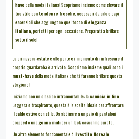
have
della moda italiana! Scopriamo insieme come elevare il
tuo stile con
tendenze fresche
, accessori da urlo e capi
essenziali che aggiungono quel tocco di
eleganza
italiana
, perfetti per ogni occasione. Preparati a brillare
sotto il sole!
La primavera-estate è alle porte e il momento di rinfrescare il
proprio guardaroba è arrivato. Scopriamo insieme quali sono i
must-have
della moda italiana che ti faranno brillare questa
stagione!
Iniziamo con un classico intramontabile: la
camicia in lino
.
Leggera e traspirante, questa è la scelta ideale per affrontare
il caldo estivo con stile. Da abbinare a un paio di pantaloni
cropped o una
gonna midi
per un look casual ma curato.
Un altro elemento fondamentale è il
vestito floreale
.