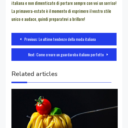
italiana e non dimenticate di portare sempre con voi un sorriso!
La primavera-estate è il momento di esprimere il vostro stile
unico e audace, quindi preparatevi a brillare!
Navigazione
Previous:
Le ultime tendenze della moda italiana
articoli
Next:
Come creare un guardaroba italiano perfetto
Related articles